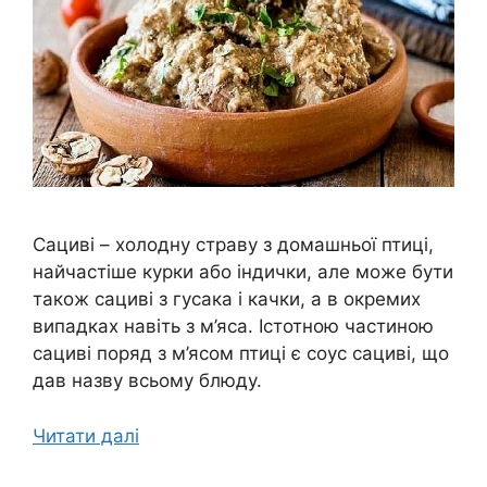
Сациві – холодну страву з домашньої птиці,
найчастіше курки або індички, але може бути
також сациві з гусака і качки, а в окремих
випадках навіть з м’яса. Істотною частиною
сациві поряд з м’ясом птиці є соус сациві, що
дав назву всьому блюду.
Читати далі