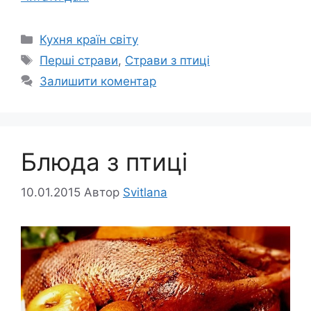
Категорії
Кухня країн світу
Позначки
Перші страви
,
Страви з птиці
Залишити коментар
Блюда з птиці
10.01.2015
Автор
Svitlana