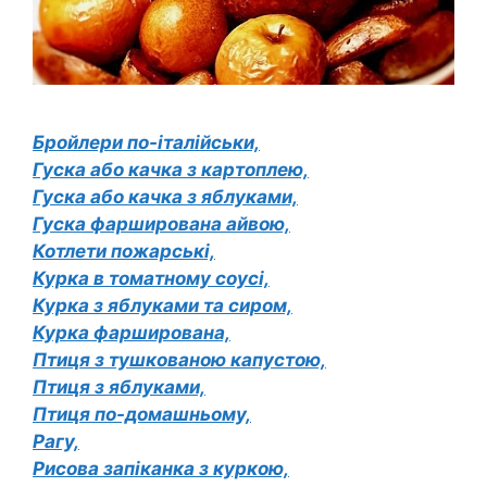
Бройлери по-італійськи,
Гуска або качка з картоплею,
Гуска або качка з яблуками,
Гуска фарширована айвою,
Котлети пожарські,
Курка в томатному соусі,
Курка з яблуками та сиром,
Курка фарширована,
Птиця з тушкованою капустою,
Птиця з яблуками,
Птиця по-домашньому,
Рагу,
Рисова запіканка з куркою,