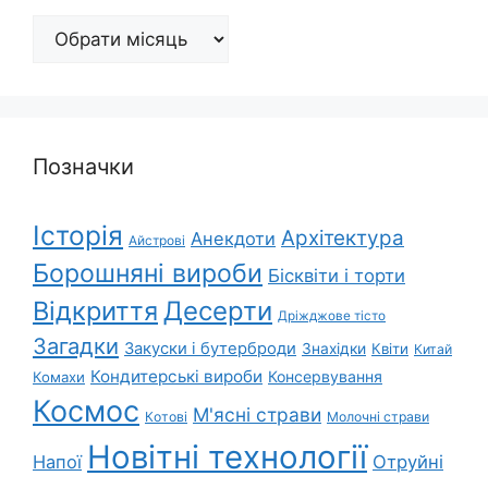
Архіви
Позначки
Історія
Архітектура
Анекдоти
Айстрові
Борошняні вироби
Бісквіти і торти
Відкриття
Десерти
Дріжджове тісто
Загадки
Закуски і бутерброди
Знахідки
Квіти
Китай
Кондитерські вироби
Консервування
Комахи
Космос
М'ясні страви
Котові
Молочні страви
Новітні технології
Напої
Отруйні