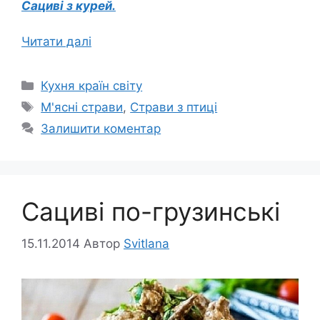
Сациві з курей.
Читати далі
Категорії
Кухня країн світу
Позначки
М'ясні страви
,
Страви з птиці
Залишити коментар
Сациві по-грузинські
15.11.2014
Автор
Svitlana