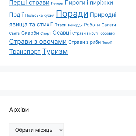
Перші страви
Пироги і пиріжки
Печери
Поради
Природні
Події
Польська кухня
явища та стихії
Роботи
Салати
Птахи
Рекорди
Ссавці
Скарби
Свята
Страви з круп і бобових
Спорт
Страви з овочами
Страви з риби
Теорії
Туризм
Транспорт
Архіви
Архіви