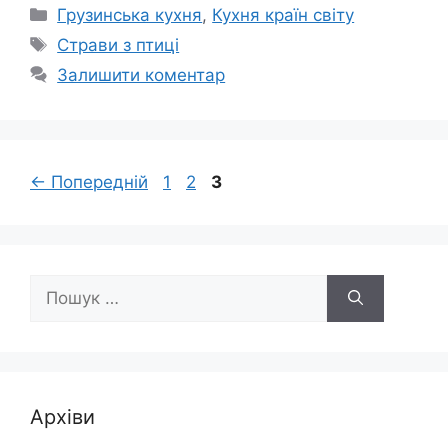
Категорії
Грузинська кухня
,
Кухня країн світу
Позначки
Страви з птиці
Залишити коментар
Сторінка
Сторінка
Сторінка
←
Попередній
1
2
3
Пошук:
Архіви