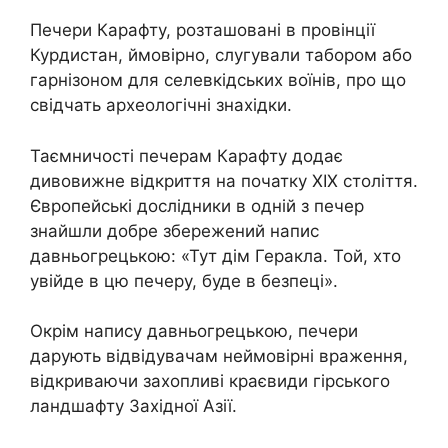
Печери Карафту, розташовані в провінції
Курдистан, ймовірно, слугували табором або
гарнізоном для селевкідських воїнів, про що
свідчать археологічні знахідки.
Таємничості печерам Карафту додає
дивовижне відкриття на початку XIX століття.
Європейські дослідники в одній з печер
знайшли добре збережений напис
давньогрецькою: «Тут дім Геракла. Той, хто
увійде в цю печеру, буде в безпеці».
Окрім напису давньогрецькою, печери
дарують відвідувачам неймовірні враження,
відкриваючи захопливі краєвиди гірського
ландшафту Західної Азії.