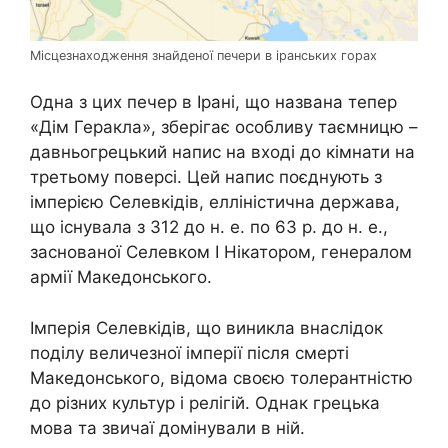
Місцезнаходження знайденої печери в іранських горах
Одна з цих печер в Ірані, що названа тепер
«Дім Геракла», зберігає особливу таємницю –
давньогрецький напис на вході до кімнати на
третьому поверсі. Цей напис поєднують з
імперією Селевкідів, елліністична держава,
що існувала з 312 до н. е. по 63 р. до н. е.,
заснованої Селевком I Нікатором, генералом
армії Македонського.
Імперія Селевкідів, що виникла внаслідок
поділу величезної імперії після смерті
Македонського, відома своєю толерантністю
до різних культур і релігій. Однак грецька
мова та звичаї домінували в ній.