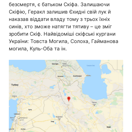
безсмертя, є батьком Скіфа. Залишаючи
Скіфію, Геракл залишив Єхидні свій лук й
наказав віддати владу тому з трьох їхніх
синів, хто зможе натягти тятиву – це зміг
зробити Скіф. Найвідоміші скіфські кургани
України: Товста Могила, Солоха, Гайманова
могила, Куль-Оба та ін.