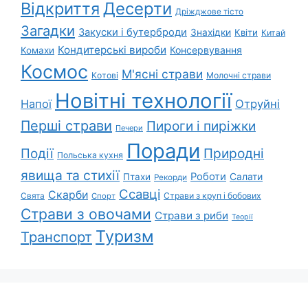
Відкриття
Десерти
Дріжджове тісто
Загадки
Закуски і бутерброди
Знахідки
Квіти
Китай
Кондитерські вироби
Консервування
Комахи
Космос
М'ясні страви
Котові
Молочні страви
Новітні технології
Напої
Отруйні
Перші страви
Пироги і пиріжки
Печери
Поради
Природні
Події
Польська кухня
явища та стихії
Роботи
Салати
Птахи
Рекорди
Ссавці
Скарби
Свята
Страви з круп і бобових
Спорт
Страви з овочами
Страви з риби
Теорії
Туризм
Транспорт