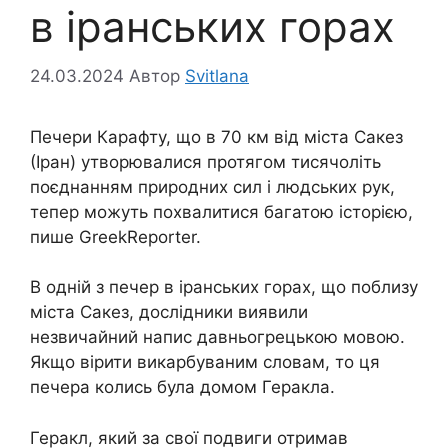
в іранських горах
24.03.2024
Автор
Svitlana
Печери Карафту, що в 70 км від міста Сакез
(Іран) утворювалися протягом тисячоліть
поєднанням природних сил і людських рук,
тепер можуть похвалитися багатою історією,
пише GreekReporter.
В одній з печер в іранських горах, що поблизу
міста Сакез, дослідники виявили
незвичайний напис давньогрецькою мовою.
Якщо вірити викарбуваним словам, то ця
печера колись була домом Геракла.
Геракл, який за свої подвиги отримав