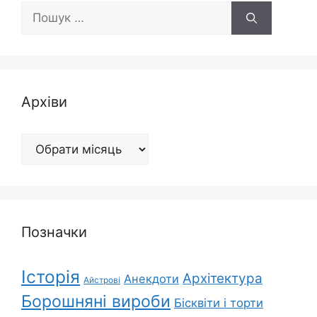
Пошук:
Архіви
Архіви
Позначки
Історія
Архітектура
Анекдоти
Айстрові
Борошняні вироби
Бісквіти і торти