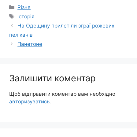
Категорії
Різне
Позначки
Історія
На Одещину прилетіли зграї рожевих
пеліканів
Панетоне
Залишити коментар
Щоб відправити коментар вам необхідно
авторизуватись
.