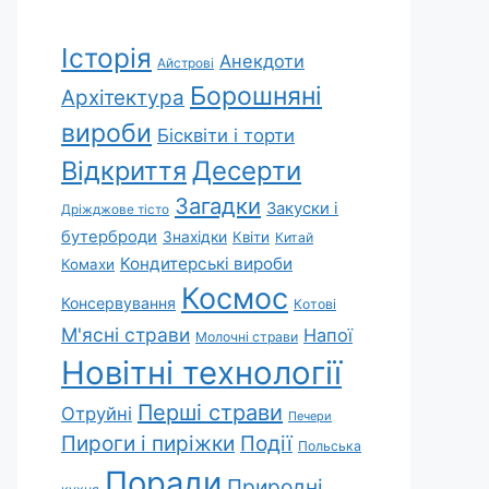
Історія
Анекдоти
Айстрові
Борошняні
Архітектура
вироби
Бісквіти і торти
Відкриття
Десерти
Загадки
Закуски і
Дріжджове тісто
бутерброди
Знахідки
Квіти
Китай
Кондитерські вироби
Комахи
Космос
Консервування
Котові
М'ясні страви
Напої
Молочні страви
Новітні технології
Перші страви
Отруйні
Печери
Пироги і пиріжки
Події
Польська
Поради
Природні