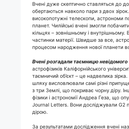
Вчені дуже скептично ставляться до дог
обертаються навколо пари з двох зірок.
високопотужні телескопи, астрономи п
планет. Чилійські вчені змогли побачит
кільцях – зовнішньому і внутрішньому.
частинки матерії. Швидше за все, астр
процесом народження нової планети вс
Вчені розгадали таємницю невідомого о
астрофізиків Каліфорнійського універ
таємничий об’єкт – це надвелика зірка.
шляху висловлювали самі різні припущ
з три Землі, що покриває чорну діру. 
фізики і астрономії Андреа Геза, що оп
Journal Letters. Вони досліджували G2
дірою.
За результатами дослідження вчені наз