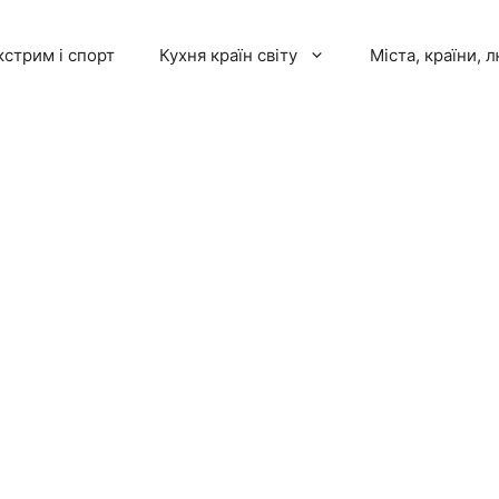
кстрим і спорт
Кухня країн світу
Міста, країни, 