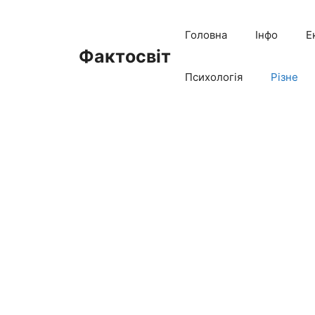
Перейти
до
Головна
Інфо
Е
вмісту
Фактосвіт
Психологія
Різне