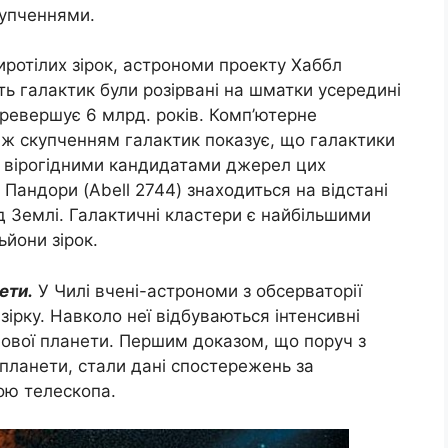
купченнями.
ротілих зірок, астрономи проекту Хаббл
сть галактик були розірвані на шматки усередині
еревершує 6 млрд. років. Комп’ютерне
іж скупченням галактик показує, що галактики
 вірогідними кандидатами джерел цих
Пандори (Abell 2744) знаходиться на відстані
ід Землі. Галактичні кластери є найбільшими
ьйони зірок.
ети.
У Чилі вчені-астрономи з обсерваторії
зірку. Навколо неї відбуваються інтенсивні
нової планети. Першим доказом, що поруч з
 планети, стали дані спостережень за
ою телескопа.