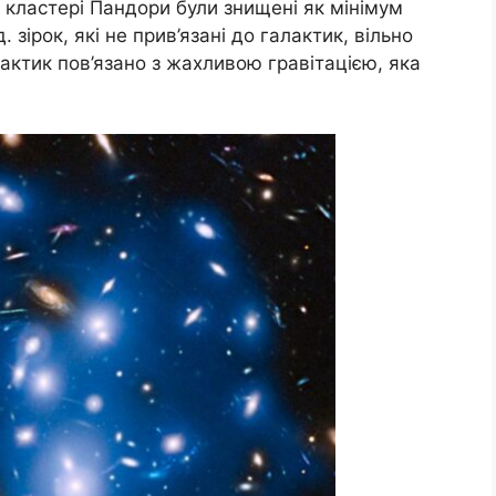
 кластері Пандори були знищені як мінімум
 зірок, які не прив’язані до галактик, вільно
ктик пов’язано з жахливою гравітацією, яка