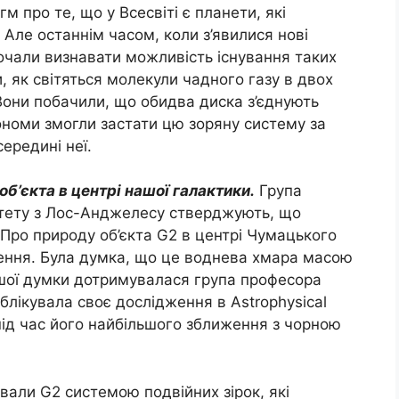
м про те, що у Всесвіті є планети, які
 Але останнім часом, коли з’явилися нові
очали визнавати можливість існування таких
и, як світяться молекули чадного газу в двох
 Вони побачили, що обидва диска з’єднують
ономи змогли застати цю зоряну систему за
ередині неї.
б’єкта в центрі нашої галактики.
Група
ситету з Лос-Анджелесу стверджують, що
 Про природу об’єкта G2 в центрі Чумацького
ення. Була думка, що це воднева хмара масою
Іншої думки дотримувалася група професора
ублікувала своє дослідження в Astrophysical
 під час його найбільшого зближення з чорною
вали G2 системою подвійних зірок, які