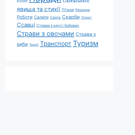
кухня
явища та стихії
Птахи
Рекорди
Скарби
Роботи
Салати
Свята
Спорт
Ссавці
Страви з круп і бобових
Страви з овочами
Страви з
Туризм
Транспорт
риби
Теорії