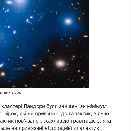
ртвих зірок
 кластері Пандори були знищені як мінімум
 зірок, які не прив’язані до галактик, вільно
ктик пов’язано з жахливою гравітацією, яка
ьше не прив’язані ні до однієї з галактик і