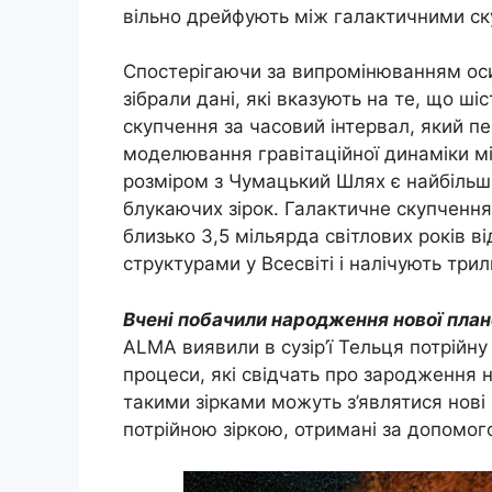
вільно дрейфують між галактичними с
Спостерігаючи за випромінюванням оси
зібрали дані, які вказують на те, що ші
скупчення за часовий інтервал, який п
моделювання гравітаційної динаміки м
розміром з Чумацький Шлях є найбільш
блукаючих зірок. Галактичне скупчення 
близько 3,5 мільярда світлових років в
структурами у Всесвіті і налічують трил
Вчені побачили народження нової план
ALMA виявили в сузір’ї Тельця потрійну 
процеси, які свідчать про зародження 
такими зірками можуть з’являтися нові
потрійною зіркою, отримані за допомог