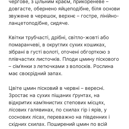
чергове, з цільним краєм, прикореневе –
довгасте, обернено яйцеподібне, біля основи
звужене в черешок, верхнє – гостре, лінійно-
ланцетоподібне, сидяче.
Квітки трубчасті, дрібні, світло-жовті або
помаранчеві, в округлих сухих кошиках,
зібрані в густі волоті, оточені обгорткою з
плівчастих листочків. Плоди цмину піскового
– сім’янки з летючками з волосків. Рослина
має своєрідний запах.
Цвіте цмин пісковий в червні – вересні.
Зростає на сухих піщаних ґрунтах, на
відкритих кам’янистих степових місцях,
лісових галявинах, по схилах гір і ярів, у
соснових лісах, переважно на південних і
східних схилах. Поширений цмин по всій