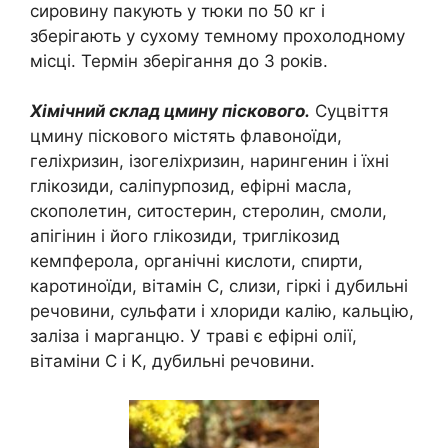
сировину пакують у тюки по 50 кг і
зберігають у сухому темному прохолодному
місці. Термін зберігання до 3 років.
Хімічний склад цмину піскового.
Суцвіття
цмину піскового містять флавоноїди,
геліхризин, ізогеліхризин, нарингенин і їхні
глікозиди, саліпурпозид, ефірні масла,
скополетин, ситостерин, стеролин, смоли,
апігінин і його глікозиди, триглікозид
кемпферола, органічні кислоти, спирти,
каротиноїди, вітамін C, слизи, гіркі і дубильні
речовини, сульфати і хлориди калію, кальцію,
заліза і марганцю. У траві є ефірні олії,
вітаміни C і K, дубильні речовини.