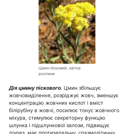
Цмин пісковий, квітка
рослини
Дія цмину піскового.
Цмин збільшує
жовчовиділення, розріджує жовч, зменшує
концентрацію жовчних кислот і вміст
білірубіну в жовчі, посилює тонус жовчного
міхура, стимулює секреторну функцію
шлунка і підшлункової залози, підвищує
діурез, має протизапальну, спазмолітичну,