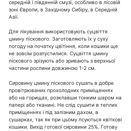
середній і південній смузі, особливо в лісовій
зоні Європи, в Західному Сибіру, в Середній
Азії.
Для лікування використовують суцвіття
цмину піскового. Заготовляють їх у суху
погоду на початку цвітіння, коли кошики ще
не зовсім розпустилися. Суцвіття цмину
піскового зрізують або зривають з верхньої
частини рослини довжиною 1-2 см.
Сировину цмину піскового сушать в добре
провітрюваних прохолодних приміщеннях
або на горищах, розклавши тонким шаром на
папері або тканині. Не слід сушити в теплих
приміщеннях і під залізним дахом, в
сушарках, так як при цьому псуються квіткові
кошики. Вихід готової сировини 25%. Готову