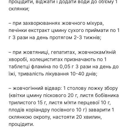
процідити, віджати і додати води до об’єму 1
склянки;
– при захворюваннях жовчного міхура,
печінки екстракт цмину сухого приймати по 1
г 3 рази на день протягом 2-3 тижнів;
– при жовтяниці, гепатитах, жовчнокам’яній
хворобі, холециститах призначають по 1
таблетці фламіна по 0,05 г 3 рази на день до
їжі, тривалість лікування 10-40 днів;
– жовчогінний відвар: 1 столову ложку збору
(квітки цмину піскового 20 г, листя бобівника
трилистого 15 г, листя м’яти перцевої 10 г,
плодів коріандру посівного 10 г) заварити 1
склянкою окропу, настояти 20 хвилин,
процідити.