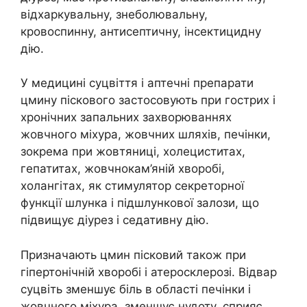
відхаркувальну, знеболювальну,
кровоспинну, антисептичну, інсектицидну
дію.
У медицині суцвіття і аптечні препарати
цмину піскового застосовують при гострих і
хронічних запальних захворюваннях
жовчного міхура, жовчних шляхів, печінки,
зокрема при жовтяниці, холециститах,
гепатитах, жовчнокам’яній хворобі,
холангітах, як стимулятор секреторної
функції шлунка і підшлункової залози, що
підвищує діурез і седативну дію.
Призначають цмин пісковий також при
гіпертонічній хворобі і атеросклерозі. Відвар
суцвіть зменшує біль в області печінки і
жовчного міхура, зменшує нудоту, сприяє