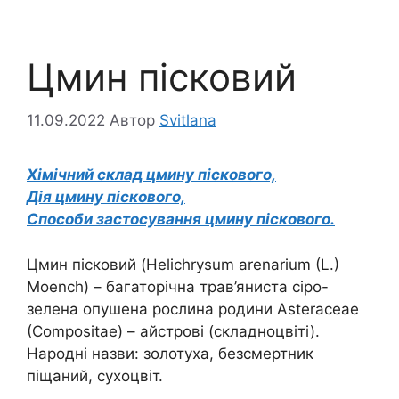
Цмин пісковий
11.09.2022
Автор
Svitlana
Хімічний склад цмину піскового,
Дія цмину піскового,
Способи застосування цмину піскового.
Цмин пісковий (Helichrysum arenarium (L.)
Moench) – багаторічна трав’яниста сіро-
зелена опушена рослина родини Asteraceae
(Compositae) – айстрові (складноцвіті).
Народні назви: золотуха, безсмертник
піщаний, сухоцвіт.