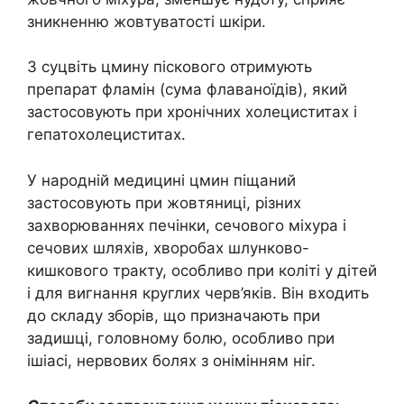
зникненню жовтуватості шкіри.
З суцвіть цмину піскового отримують
препарат фламін (сума флаваноїдів), який
застосовують при хронічних холециститах і
гепатохолециститах.
У народній медицині цмин піщаний
застосовують при жовтяниці, різних
захворюваннях печінки, сечового міхура і
сечових шляхів, хворобах шлунково-
кишкового тракту, особливо при коліті у дітей
і для вигнання круглих черв’яків. Він входить
до складу зборів, що призначають при
задишці, головному болю, особливо при
ішіасі, нервових болях з онімінням ніг.