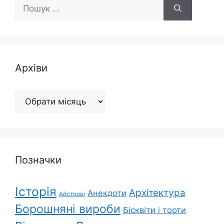
Пошук:
Архіви
Архіви
Позначки
Історія
Архітектура
Анекдоти
Айстрові
Борошняні вироби
Бісквіти і торти