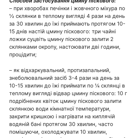
Способи застосування цмину піскового:
– при хворобах печінки і жовчного міхура по
½ склянки в теплому вигляді 4 рази на день
за 30 хвилин до їжі приймають протягом 10-
15 днів настій цмину піскового: три чайні
ложки суцвіть цмину піскового залити 2
склянками окропу, настоювати дві години,
процідити;
– як відхаркувальний, протизапальний,
знеболювальний засіб 3-4 рази на день за
10-15 хвилин до їжі приймати по ¼ склянці в
теплому вигляді відвар цмину піскового: 10 г
подрібнених квіток цмину піскового залити
склянкою води кімнатної температури,
закрити кришкою і нагрівати на киплячій
водяній бані протягом 30 хвилин, часто
помішуючи, охолоджувати 10 хвилин,