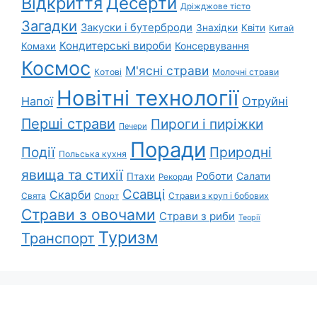
Відкриття
Десерти
Дріжджове тісто
Загадки
Закуски і бутерброди
Знахідки
Квіти
Китай
Кондитерські вироби
Консервування
Комахи
Космос
М'ясні страви
Котові
Молочні страви
Новітні технології
Напої
Отруйні
Перші страви
Пироги і пиріжки
Печери
Поради
Природні
Події
Польська кухня
явища та стихії
Роботи
Салати
Птахи
Рекорди
Ссавці
Скарби
Свята
Страви з круп і бобових
Спорт
Страви з овочами
Страви з риби
Теорії
Туризм
Транспорт