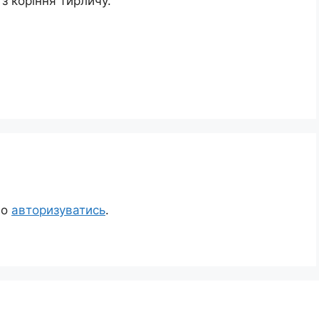
з коріння тирличу.
но
авторизуватись
.