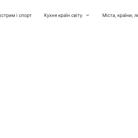
кстрим і спорт
Кухня країн світу
Міста, країни, 