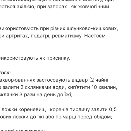
ться ахілією, при запорах і як жовчогінний
використовують при різних шлунково-кишкових,
и артритах, подагрі, ревматизму. Настоєм
використовують як присипку.
ого:
захворюваннях застосовують відвар (2 чайні
 залити 2 склянками води, кип’ятити 10 хвилин,
клянки 3 рази на день до їжі;
і ложки кореневищ і коренів тирличу залити 0,5
лових ложки до їжі або по чарці перед обідом;