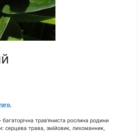
ий
ого.
 – багаторічна трав’яниста рослина родини
и: серцева трава, змійовик, лихоманник,