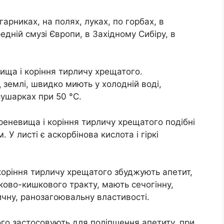
гарниках, на полях, луках, по горбах, в
едній смузі Європи, в Західному Сибіру, в
ища і коріння тирличу хрещатого.
 землі, швидко миють у холодній воді,
сушарках при 50 °С.
еневища і коріння тирличу хрещатого подібні
У листі є аскорбінова кислота і гіркі
оріння тирличу хрещатого збуджують апетит,
ково-кишкового тракту, мають сечогінну,
чну, ранозагоювальну властивості.
го застосовують для поліпшення апетиту, при