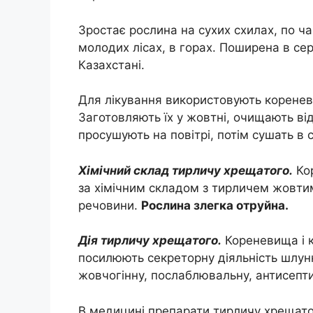
Зростає рослина на сухих схилах, по ча
молодих лісах, в горах. Поширена в сер
Казахстані.
Для лікування використовують коренев
Заготовляють їх у жовтні, очищають від
просушують на повітрі, потім сушать в 
Хімічний склад тирличу хрещатого.
Кор
за хімічним складом з тирличем жовтим. 
речовини.
Рослина злегка отруйна.
Дія тирличу хрещатого.
Кореневища і к
посилюють секреторну діяльність шлун
жовчогінну, послаблювальну, антисепти
В медицині препарати тирличу хрещато