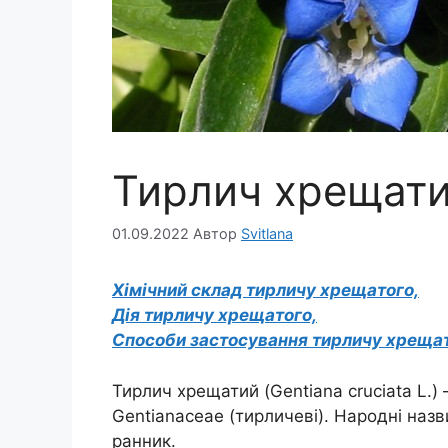
Тирлич хрещат
01.09.2022
Автор
Svitlana
Хімічний склад тирличу хрещатого,
Дія тирличу хрещатого,
Способи застосування тирличу хрещат
Тирлич хрещатий (Gentiana cruciata L.)
Gentianaceae (тирличеві). Народні назв
ранник.