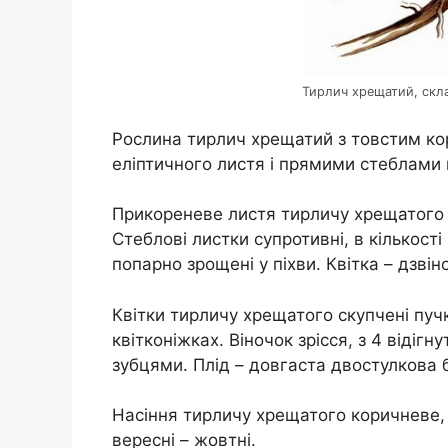
Тирлич хрещатий, скл
Рослина тирлич хрещатий з товстим к
еліптичного листя і прямими стеблами
Прикореневе листя тирличу хрещатого 
Стеблові листки супротивні, в кількості
попарно зрощені у піхви. Квітка – дзвіно
Квітки тирличу хрещатого скупчені пучк
квітконіжках. Віночок зрісся, з 4 відіг
зубцями. Плід – довгаста двостулкова 
Насіння тирличу хрещатого коричневе, б
вересні – жовтні.