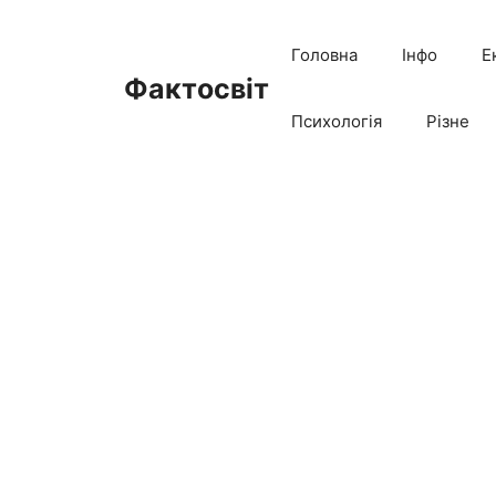
Перейти
до
Головна
Інфо
Е
вмісту
Фактосвіт
Психологія
Різне