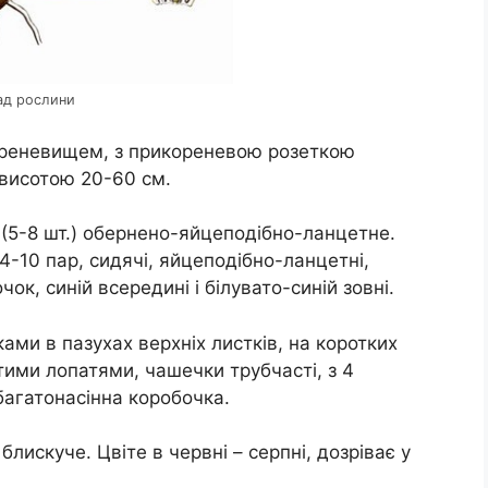
ад рослини
ореневищем, з прикореневою розеткою
 висотою 20-60 см.
(5-8 шт.) обернено-яйцеподібно-ланцетне.
 4-10 пар, сидячі, яйцеподібно-ланцетні,
чок, синій всередині і білувато-синій зовні.
ами в пазухах верхніх листків, на коротких
нутими лопатями, чашечки трубчасті, з 4
багатонасінна коробочка.
лискуче. Цвіте в червні – серпні, дозріває у