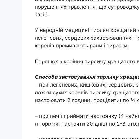
порушеннях травлення, що супроводжую
засіб.
У народній медицині тирлич хрещатий 
легеневих, серцевих захворюваннях, пр
коренів промивають рани і виразки.
Порошок з коріння тирличу хрещатого 
Способи застосування тирличу хрещат
– при легеневих, кишкових, серцевих, 
ложки сухих коренів тирличу хрещатого
настоювати 2 години, процідити) по ½ с
– при печії приймати настоянку (4 чайн
л горілки, настояти 20 днів) по 2-3 сто