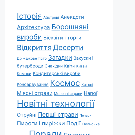
Історія
Анекдоти
Айстрові
Борошняні
Архітектура
вироби
Бісквіти і торти
Відкриття
Десерти
Загадки
Закуски і
Дріжджове тісто
бутерброди
Знахідки
Квіти
Китай
Кондитерські вироби
Комахи
Космос
Консервування
Котові
М'ясні страви
Напої
Молочні страви
Новітні технології
Перші страви
Отруйні
Печери
Пироги і пиріжки
Події
Польська
Поради