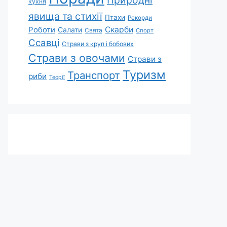
Природні
кухня
явища та стихії
Птахи
Рекорди
Роботи
Скарби
Салати
Свята
Спорт
Ссавці
Страви з круп і бобових
Страви з овочами
Страви з
Туризм
Транспорт
риби
Теорії