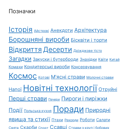
Позначки
Історія
Архітектура
Анекдоти
Айстрові
Борошняні вироби
Бісквіти і торти
Відкриття
Десерти
Дріжджове тісто
Загадки
Закуски і бутерброди
Знахідки
Квіти
Китай
Кондитерські вироби
Консервування
Комахи
Космос
М'ясні страви
Котові
Молочні страви
Новітні технології
Напої
Отруйні
Перші страви
Пироги і пиріжки
Печери
Поради
Природні
Події
Польська кухня
явища та стихії
Роботи
Салати
Птахи
Рекорди
Ссавці
Скарби
Свята
Страви з круп і бобових
Спорт