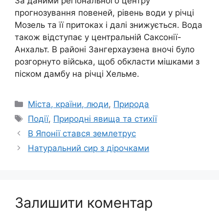
За даними регіонального центру
прогнозування повеней, рівень води у річці
Мозель та її притоках і далі знижується. Вода
також відступає у центральній Саксонії-
Анхальт. В районі Зангерхаузена вночі було
розгорнуто війська, щоб обкласти мішками з
піском дамбу на річці Хельме.
Категорії
Міста, країни, люди
,
Природа
Позначки
Події
,
Природні явища та стихії
В Японії стався землетрус
Натуральний сир з дірочками
Залишити коментар