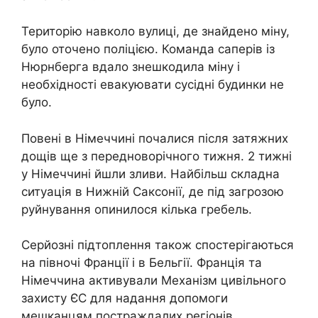
Територію навколо вулиці, де знайдено міну,
було оточено поліцією. Команда саперів із
Нюрнберга вдало знешкодила міну і
необхідності евакуювати сусідні будинки не
було.
Повені в Німеччині почалися після затяжних
дощів ще з передноворічного тижня. 2 тижні
у Німеччині йшли зливи. Найбільш складна
ситуація в Нижній Саксонії, де під загрозою
руйнування опинилося кілька гребель.
Серйозні підтоплення також спостерігаються
на півночі Франції і в Бельгії. Франція та
Німеччина активували Механізм цивільного
захисту ЄС для надання допомоги
мешканцям постраждалих регіонів.