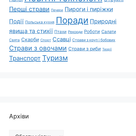
Перші страви
Пироги і пиріжки
Печери
Поради
Природні
Події
Польська кухня
явища та стихії
Роботи
Салати
Птахи
Рекорди
Ссавці
Скарби
Свята
Страви з круп і бобових
Спорт
Страви з овочами
Страви з риби
Теорії
Туризм
Транспорт
Архіви
Архіви