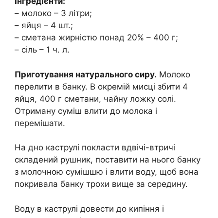
Інгредієнти:
– молоко – 3 літри;
– яйця – 4 шт.;
– сметана жирністю понад 20% – 400 г;
– сіль – 1 ч. л.
Приготування натурального сиру.
Молоко
перелити в банку. В окремій мисці збити 4
яйця, 400 г сметани, чайну ложку солі.
Отриману суміш влити до молока і
перемішати.
На дно каструлі покласти вдвічі-втричі
складений рушник, поставити на нього банку
з молочною сумішшю і влити воду, щоб вона
покривала банку трохи вище за середину.
Воду в каструлі довести до кипіння і