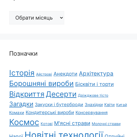
Архіви
Позначки
Історія
Архітектура
Анекдоти
Айстрові
Борошняні вироби
Бісквіти і торти
Відкриття
Десерти
Дріжджове тісто
Загадки
Закуски і бутерброди
Знахідки
Квіти
Китай
Кондитерські вироби
Консервування
Комахи
Космос
М'ясні страви
Котові
Молочні страви
Новітні технології
Напої
Отруйні