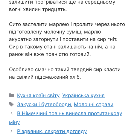
залишити прогріватися ще на середньому
вогні хвилин тридцять.
Сито застелити марлею і пролити через нього
підготовлену молочну суміш, марлю
акуратно загорнути і поставити на сир гніт.
Сир в такому стані залишають на ніч, а на
ранок він вже повністю готовий.
Особливо смачно такий твердий сир класти
на свіжий підсмажений хліб.
Категорії
Кухня країн світу
,
Українська кухня
Позначки
Закуски і бутерброди
,
Молочні страви
В Німеччині повінь винесла протитанкову
міну
Різдвяник, секрети догляду