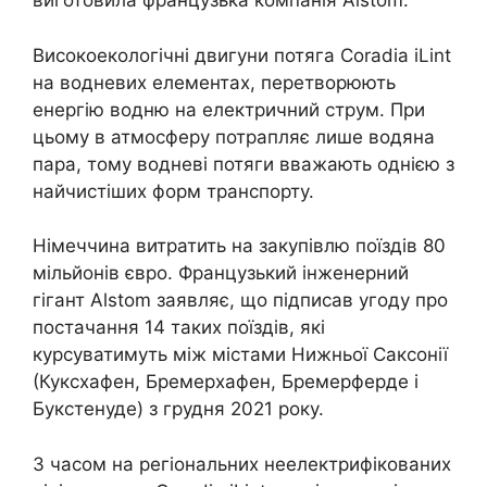
виготовила французька компанія Alstom.
Високоекологічні двигуни потяга Coradia iLint
на водневих елементах, перетворюють
енергію водню на електричний струм. При
цьому в атмосферу потрапляє лише водяна
пара, тому водневі потяги вважають однією з
найчистіших форм транспорту.
Німеччина витратить на закупівлю поїздів 80
мільйонів євро. Французький інженерний
гігант Alstom заявляє, що підписав угоду про
постачання 14 таких поїздів, які
курсуватимуть між містами Нижньої Саксонії
(Куксхафен, Бремерхафен, Бремерферде і
Букстенуде) з грудня 2021 року.
З часом на регіональних неелектрифікованих