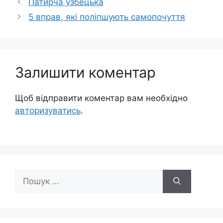
Патирча узбецька
5 вправ, які поліпшують самопочуття
Залишити коментар
Щоб відправити коментар вам необхідно
авторизуватись
.
Пошук: