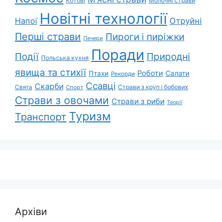
Котові
Молочні страви
Новітні технології
Напої
Отруйні
Перші страви
Пироги і пиріжки
Печери
Поради
Природні
Події
Польська кухня
явища та стихії
Роботи
Салати
Птахи
Рекорди
Ссавці
Скарби
Свята
Страви з круп і бобових
Спорт
Страви з овочами
Страви з риби
Теорії
Туризм
Транспорт
Архіви