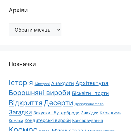
Архіви
Архіви
Позначки
Історія
Архітектура
Анекдоти
Айстрові
Борошняні вироби
Бісквіти і торти
Відкриття
Десерти
Дріжджове тісто
Загадки
Закуски і бутерброди
Знахідки
Квіти
Китай
Кондитерські вироби
Консервування
Комахи
Космос
М'ясні страви