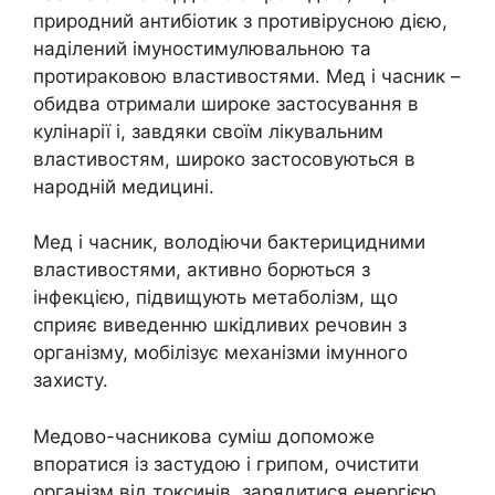
природний антибіотик з противірусною дією,
наділений імуностимулювальною та
протираковою властивостями. Мед і часник –
обидва отримали широке застосування в
кулінарії і, завдяки своїм лікувальним
властивостям, широко застосовуються в
народній медицині.
Мед і часник, володіючи бактерицидними
властивостями, активно борються з
інфекцією, підвищують метаболізм, що
сприяє виведенню шкідливих речовин з
організму, мобілізує механізми імунного
захисту.
Медово-часникова суміш допоможе
впоратися із застудою і грипом, очистити
організм від токсинів, зарядитися енергією,