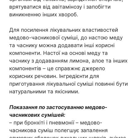
врятуватися від авітамінозу і запобігти
виникненню інших хвороб.
Для посилення лікувальних властивостей
медово-часникової суміші, до настою меду
та часнику можна додавати інші корисні
компоненти. Настої на основі меду та
часнику з додаванням лимона, алое та інших
компонентів – це справжнє джерело
корисних речовин. Інгредієнти для
приготування лікувальної суміші повинні бути
натуральними та якісними.
Показання по застосуванню медово-
часникових сумішей:
– при бронхіті і пневмонії – медово-
часникова суміш полегшує запалення
слизових оболонок дихальних шляхів, знімає