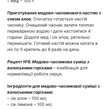
– мед – 100 г.
Приготування медово-часникового настою з
соком алое.
Спочатку готується настій
часнику. Очищений часник залити теплою
перевареною водою і дати настоятися 4
години. Додати мед і сік алое, ретельно
перемішати. Готовий настій можна капати в
ніс по 5 крапель до 8 разів на день.
Рецепт №6. Медово-часникова суміш з
волоськими горіхами
– комбінація для
нормалізації роботи серця.
Інгредієнти для медово-часникової суміші з
волоськими горіхами:
– сік алое – 100 мл;
– сік лимона – 100 мл;