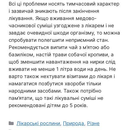
Всі ці проблеми носять тимчасовий характер
і зазвичай зникають після закінчення
лікування. Якщо вживання медово-
часникової суміші узгоджене з лікарем і не
завдає очевидної шкоди організму, то можна
спробувати полегшити неприємний стан.
Рекомендується випити чай з м’ятою або
базиліком, настій трави собачої кропиви, а
щоб зменшити навантаження на нирки слід
вживати не менше 1 літра води на день. Не
варто також нехтувати візитами до лікаря і
намагатися позбутися хвороби тільки
народними засобами. Також потрібно
пам’ятати, що такі лікувальні суміші не
рекомендовані дітям до 5 років.
Категорії
Лікарські рослини
,
Природа
,
Різне