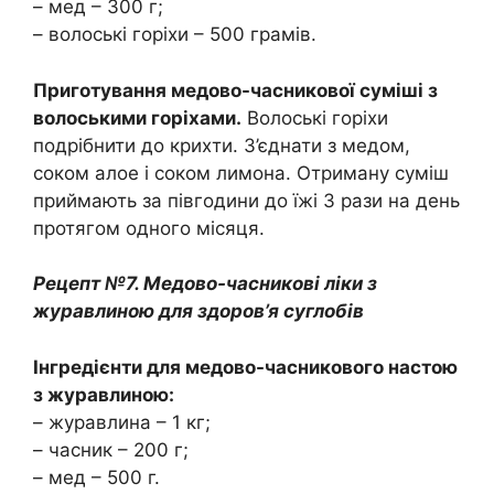
– мед – 300 г;
– волоські горіхи – 500 грамів.
Приготування медово-часникової суміші з
волоськими горіхами.
Волоські горіхи
подрібнити до крихти. З’єднати з медом,
соком алое і соком лимона. Отриману суміш
приймають за півгодини до їжі 3 рази на день
протягом одного місяця.
Рецепт №7. Медово-часникові ліки з
журавлиною для здоров’я суглобів
Інгредієнти для медово-часникового настою
з журавлиною:
– журавлина – 1 кг;
– часник – 200 г;
– мед – 500 г.