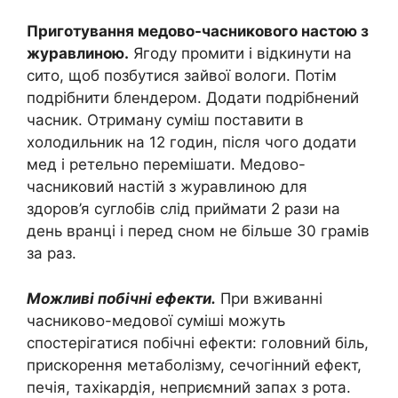
Приготування медово-часникового настою з
журавлиною.
Ягоду промити і відкинути на
сито, щоб позбутися зайвої вологи. Потім
подрібнити блендером. Додати подрібнений
часник. Отриману суміш поставити в
холодильник на 12 годин, після чого додати
мед і ретельно перемішати. Медово-
часниковий настій з журавлиною для
здоров’я суглобів слід приймати 2 рази на
день вранці і перед сном не більше 30 грамів
за раз.
Можливі побічні ефекти.
При вживанні
часниково-медової суміші можуть
спостерігатися побічні ефекти: головний біль,
прискорення метаболізму, сечогінний ефект,
печія, тахікардія, неприємний запах з рота.