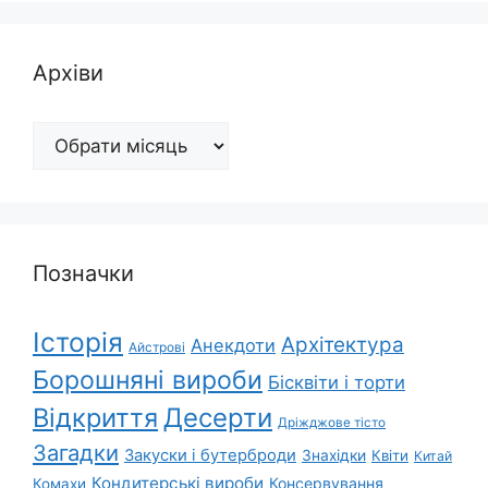
Архіви
Архіви
Позначки
Історія
Архітектура
Анекдоти
Айстрові
Борошняні вироби
Бісквіти і торти
Відкриття
Десерти
Дріжджове тісто
Загадки
Закуски і бутерброди
Знахідки
Квіти
Китай
Кондитерські вироби
Консервування
Комахи