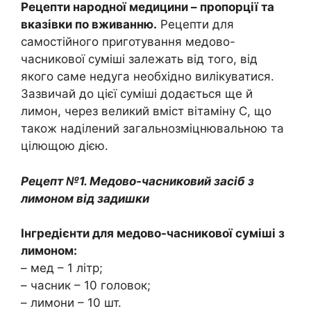
Рецепти народної медицини – пропорції та
вказівки по вживанню.
Рецепти для
самостійного приготування медово-
часникової суміші залежать від того, від
якого саме недуга необхідно вилікуватися.
Зазвичай до цієї суміші додається ще й
лимон, через великий вміст вітаміну C, що
також наділений загальнозміцнювальною та
цілющою дією.
Рецепт №1. Медово-часниковий засіб з
лимоном від задишки
Інгредієнти для медово-часникової суміші з
лимоном:
– мед – 1 літр;
– часник – 10 головок;
– лимони – 10 шт.