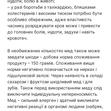
нудоти, болю в животі;
– у разі боротьби з тахікардією, бляшками
холестеринів і високим тиском потрібно бути
особливо обережним, адже властивість
часнику розріджувати кров може і привести
до головних болів, нудоти, задухи і навіть
кровотеч.
В необмежених кількостях мед також може
завдати шкоди – добова норма споживання
продукту – 150 грамів. Споживання вище
норми негативно позначається на нирках і
підшлунковій залозі. Через наявність в складі
сахарози і фруктози шкідливий мед і для
зубів. Також перед використанням меду слід
виключити індивідуальну непереносимість.
Мед – сильний алерген і здатний викликати
негативні реакції в організмі людини (набряк,