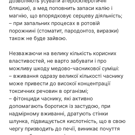
дозволяють усувати атеросклеротичні
бляшки), а мед поповнить запаси калію і
магнію, що впорядковує серцеву діяльність;
– при запальних процесах в ротовій
порожнині (стоматит, пародонтоз, виразки)
також не буде зайвою.
Незважаючи на велику кількість корисних
властивостей, не варто забувати і про
можливу шкоду медово-часникової суміші:
– вживання одразу великої кількості часнику
може привести до високої концентрації
токсичних речовин в організмі;
– фітонциди часнику, які активно
допомагають боротися із застудою, при
надмірному вживанні, дратують стінки
шлунка, підвищується кислотність, що в свою
чергу призводить до печії, виникає почуття