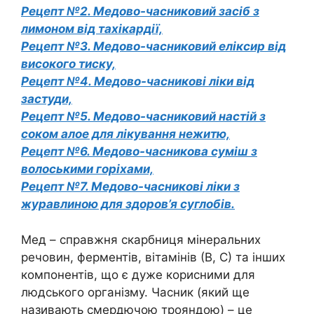
Рецепт №2. Медово-часниковий засіб з
лимоном від тахікардії,
Рецепт №3. Медово-часниковий еліксир від
високого тиску,
Рецепт №4. Медово-часникові ліки від
застуди,
Рецепт №5. Медово-часниковий настій з
соком алое для лікування нежитю,
Рецепт №6. Медово-часникова суміш з
волоськими горіхами,
Рецепт №7. Медово-часникові ліки з
журавлиною для здоров’я суглобів.
Мед – справжня скарбниця мінеральних
речовин, ферментів, вітамінів (В, С) та інших
компонентів, що є дуже корисними для
людського організму. Часник (який ще
називають смердючою трояндою) – це