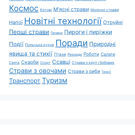
Космос
М'ясні страви
Котові
Молочні страви
Новітні технології
Напої
Отруйні
Перші страви
Пироги і пиріжки
Печери
Поради
Природні
Події
Польська кухня
явища та стихії
Роботи
Салати
Птахи
Рекорди
Ссавці
Скарби
Свята
Страви з круп і бобових
Спорт
Страви з овочами
Страви з риби
Теорії
Туризм
Транспорт