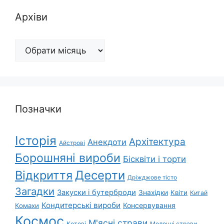
Архіви
Архіви
Позначки
Історія
Архітектура
Анекдоти
Айстрові
Борошняні вироби
Бісквіти і торти
Відкриття
Десерти
Дріжджове тісто
Загадки
Закуски і бутерброди
Знахідки
Квіти
Китай
Кондитерські вироби
Консервування
Комахи
Космос
М'ясні страви
Котові
Молочні страви