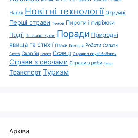
Новітні технології
Напої
Отруйні
Перші страви
Пироги і пиріжки
Печери
Поради
Природні
Події
Польська кухня
явища та стихії
Роботи
Салати
Птахи
Рекорди
Ссавці
Скарби
Свята
Страви з круп і бобових
Спорт
Страви з овочами
Страви з риби
Теорії
Туризм
Транспорт
Архіви