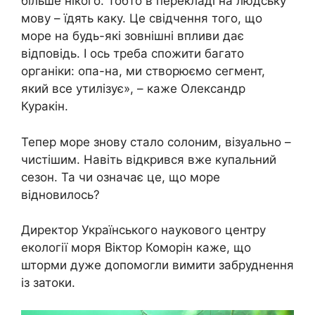
більше нікого. Тобто в перекладі на людську
мову – їдять каку. Це свідчення того, що
море на будь-які зовнішні впливи дає
відповідь. І ось треба спожити багато
органіки: опа-на, ми створюємо сегмент,
який все утилізує», – каже Олександр
Куракін.
Тепер море знову стало солоним, візуально –
чистішим. Навіть відкрився вже купальний
сезон. Та чи означає це, що море
відновилось?
Директор Українського наукового центру
екології моря Віктор Коморін каже, що
шторми дуже допомогли вимити забруднення
із затоки.