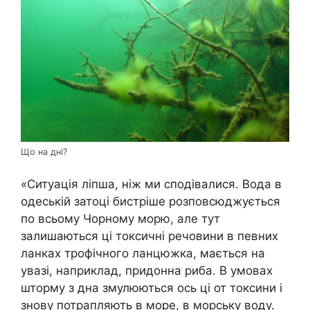
Що на дні?
«Ситуація ліпша, ніж ми сподівалися. Вода в
одеській затоці бистріше розповсюджується
по всьому Чорному морю, але тут
залишаються ці токсичні речовини в певних
ланках трофічного ланцюжка, мається на
увазі, наприклад, придонна риба. В умовах
шторму з дна змулюються ось ці от токсини і
знову потрапляють в море, в морську воду.