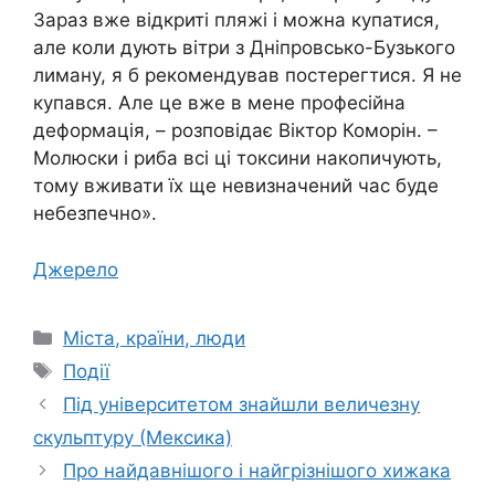
Зараз вже відкриті пляжі і можна купатися,
але коли дують вітри з Дніпровсько-Бузького
лиману, я б рекомендував постерегтися. Я не
купався. Але це вже в мене професійна
деформація, – розповідає Віктор Коморін. –
Молюски і риба всі ці токсини накопичують,
тому вживати їх ще невизначений час буде
небезпечно».
Джерело
Категорії
Міста, країни, люди
Позначки
Події
Під університетом знайшли величезну
скульптуру (Мексика)
Про найдавнішого і найгрізнішого хижака