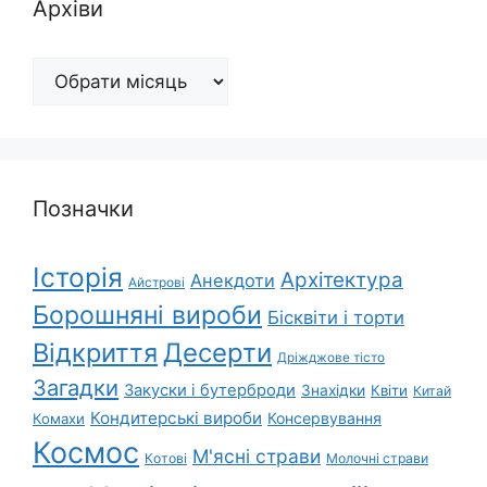
Архіви
Архіви
Позначки
Історія
Архітектура
Анекдоти
Айстрові
Борошняні вироби
Бісквіти і торти
Відкриття
Десерти
Дріжджове тісто
Загадки
Закуски і бутерброди
Знахідки
Квіти
Китай
Кондитерські вироби
Консервування
Комахи
Космос
М'ясні страви
Котові
Молочні страви