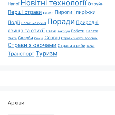
Новітні технології
Напої
Отруйні
Перші страви
Пироги і пиріжки
Печери
Поради
Природні
Події
Польська кухня
явища та стихії
Роботи
Салати
Птахи
Рекорди
Ссавці
Скарби
Свята
Страви з круп і бобових
Спорт
Страви з овочами
Страви з риби
Теорії
Туризм
Транспорт
Архіви