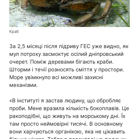
Краб
За 2,5 місяці після підриву ГЕС уже видно, як
мул потроху засмоктує осілий дніпровський
очерет. Поміж деревами бігають краби.
Шторми і течії розносять сміття у простори.
Море увімкнуло всі можливі захисні
механізми.
«В інституті я застав людину, що обробляє
проби. Мене вразила кількість бокоплавів. Це
ракоподібні, що живуть на морському дні. Їх
там просто неймовірні тисячі. В основному
вони харчуються органікою, яка не цікавить