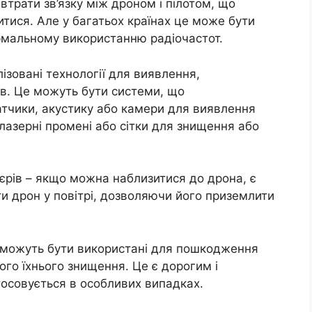
втрати зв’язку між дроном і пілотом, що
тися. Але у багатьох країнах це може бути
рмальному використанню радіочастот.
лізовані технології для виявлення,
ів. Це можуть бути системи, що
атчики, акустику або камери для виявлення
 лазерні промені або сітки для знищення або
’єрів – якщо можна наблизитися до дрона, є
ити дрон у повітрі, дозволяючи його приземлити
ії можуть бути використані для пошкодження
ого їхнього знищення. Це є дорогим і
осовується в особливих випадках.