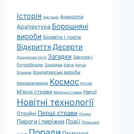
Історія
Анекдоти
Айстрові
Борошняні
Архітектура
вироби
Бісквіти і торти
Відкриття
Десерти
Загадки
Закуски і
Дріжджове тісто
бутерброди
Знахідки
Квіти
Китай
Кондитерські вироби
Комахи
Космос
Консервування
Котові
М'ясні страви
Напої
Молочні страви
Новітні технології
Перші страви
Отруйні
Печери
Пироги і пиріжки
Події
Польська
Поради
Природні