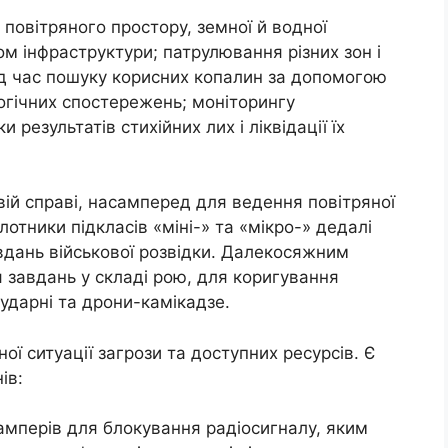
 повітряного простору, земної й водної
м інфраструктури; патрулювання різних зон і
під час пошуку корисних копалин за допомогою
огічних спостережень; моніторингу
результатів стихійних лих і ліквідації їх
вій справі, насамперед для ведення повітряної
ілотники підкласів «міні-» та «мікро-» дедалі
дань військової розвідки. Далекосяжним
 завдань у складі рою, для коригування
 ударні та дрони-камікадзе.
ої ситуації загрози та доступних ресурсів. Є
ів:
амперів для блокування радіосигналу, яким