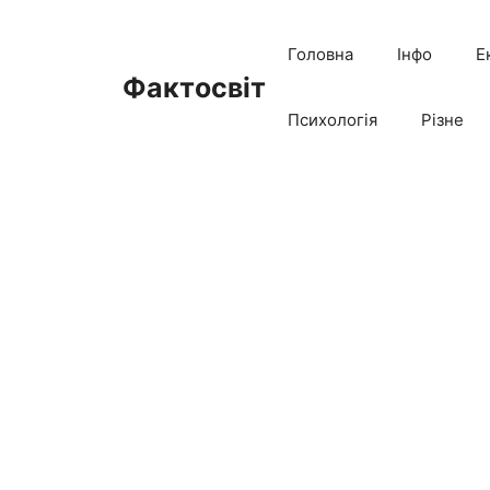
Перейти
до
Головна
Інфо
Е
вмісту
Фактосвіт
Психологія
Різне