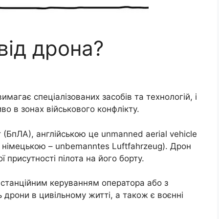
від дрона?
вимагає спеціалізованих засобів та технологій, і
во в зонах військового конфлікту.
 (БпЛА), англійською це unmanned aerial vehicle
), німецькою – unbemanntes Luftfahrzeug). Дрон
ої присутності пілота на його борту.
истанційним керуванням оператора або з
дрони в цивільному житті, а також є воєнні