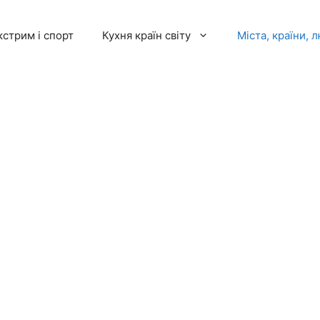
кстрим і спорт
Кухня країн світу
Міста, країни, 