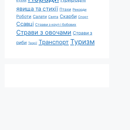
кухня
явища та стихії
Птахи
Рекорди
Скарби
Роботи
Салати
Свята
Спорт
Ссавці
Страви з круп і бобових
Страви з овочами
Страви з
Туризм
Транспорт
риби
Теорії