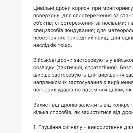
Цивільні дрони корисні при моніторингу
поверхонь; для спостереження за стано
об’єктів; спостереження за посівами; 
спецзасобів зондування; для метеорол
небезпечних природних явищ; для оцінки 
наслідків тощо.
Військові дрони застосовують у військо
розвідки (тактичної, стратегічної). Безп
ширше застосовують для вирішення зав
напрямком їх застосування є вирішення
вогневих ударів по наземним цілям, як
Захист від дронів залежить від конкретн
кілька способів, як захиститися від дрон
1. Глушіння сигналу – використання дж