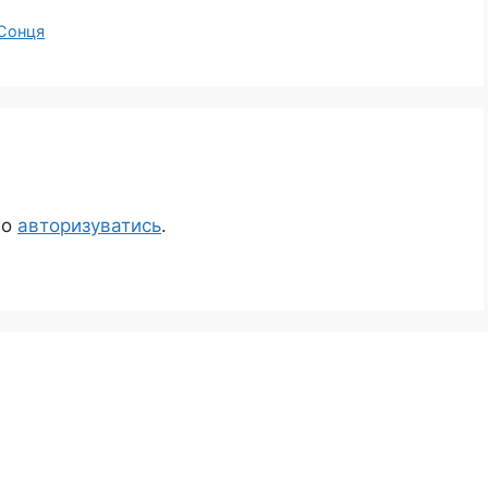
 Сонця
но
авторизуватись
.