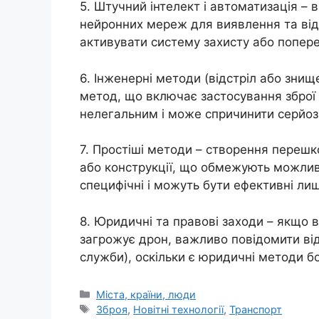
5. Штучний інтелект і автоматизація – 
нейронних мереж для виявлення та від
активувати систему захисту або попере
6. Інженерні методи (відстріл або зни
метод, що включає застосування зброї 
нелегальним і може спричинити серйозн
7. Простіші методи – створення перешко
або конструкції, що обмежують можливі
специфічні і можуть бути ефективні ли
8. Юридичні та правові заходи – якщо 
загрожує дрон, важливо повідомити відп
служби), оскільки є юридичні методи б
Категорії
Міста, країни, люди
Позначки
Зброя
,
Новітні технології
,
Транспорт