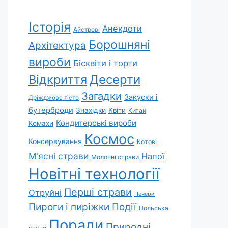
Історія
Анекдоти
Айстрові
Борошняні
Архітектура
вироби
Бісквіти і торти
Відкриття
Десерти
Загадки
Закуски і
Дріжджове тісто
бутерброди
Знахідки
Квіти
Китай
Кондитерські вироби
Комахи
Космос
Консервування
Котові
М'ясні страви
Напої
Молочні страви
Новітні технології
Перші страви
Отруйні
Печери
Пироги і пиріжки
Події
Польська
Поради
Природні