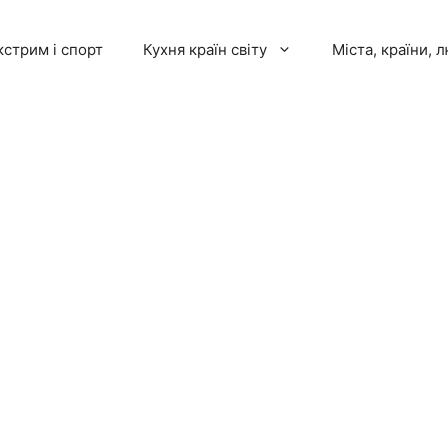
кстрим і спорт
Кухня країн світу
Міста, країни, 