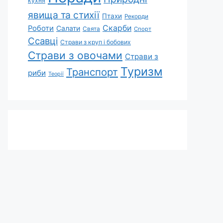
кухня
явища та стихії
Птахи
Рекорди
Скарби
Роботи
Салати
Свята
Спорт
Ссавці
Страви з круп і бобових
Страви з овочами
Страви з
Туризм
Транспорт
риби
Теорії