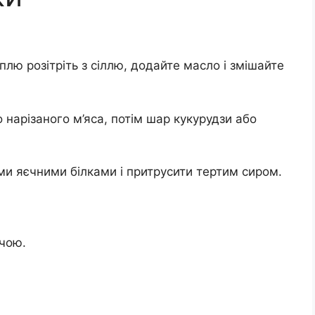
лю розітріть з сіллю, додайте масло і змішайте
 нарізаного м’яса, потім шар кукурудзи або
ми яєчними білками і притрусити тертим сиром.
.
ячою.