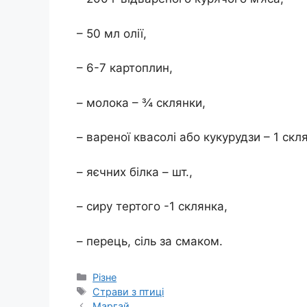
– 50 мл олії,
– 6-7 картоплин,
– молока – ¾ склянки,
– вареної квасолі або кукурудзи – 1 скл
– яєчних білка – шт.,
– сиру тертого -1 склянка,
– перець, сіль за смаком.
Категорії
Різне
Позначки
Страви з птиці
Маргай