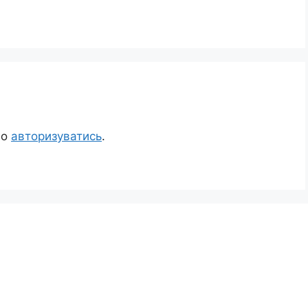
но
авторизуватись
.