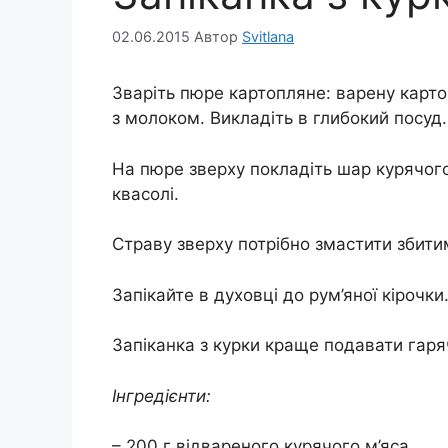
02.06.2015
Автор
Svitlana
Зваріть пюре картопляне: варену картоп
з молоком. Викладіть в глибокий посуд.
На пюре зверху покладіть шар курячого
квасолі.
Страву зверху потрібно змастити збити
Запікайте в духовці до рум’яної кірочки
Запіканка з курки краще подавати гар
Інгредієнти:
– 200 г відвареного курячого м’яса,