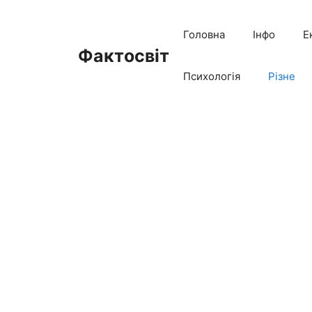
Перейти
до
Головна
Інфо
Е
вмісту
Фактосвіт
Психологія
Різне