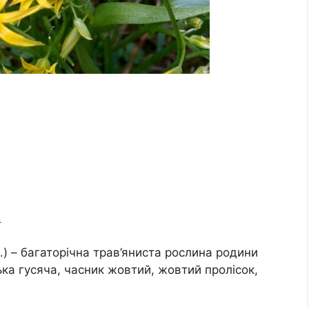
.
l.) – багаторічна трав’яниста рослина родини
улька гусяча, часник жовтий, жовтий пролісок,