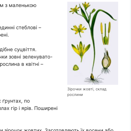
см з маленькою
единні стеблові –
ені.
одібне суцвіття.
чки зовні зеленувато-
рослина в квітні –
Зірочки жовті, склад
рослини
 ґрунтах, по
илах гір і ярів. Поширені
 зірочок жовтих. Заготовляють їх восени або