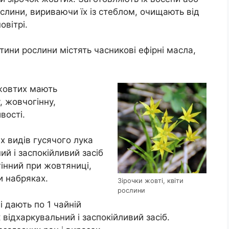
слини, вириваючи їх із стеблом, очищають від
овітрі.
тини рослини містять часникові ефірні масла,
жовтих мають
, жовчогінну,
вості.
х видів гусячого лука
й і заспокійливий засіб
гінний при жовтяниці,
и набряках.
Зірочки жовті, квіти
рослини
 дають по 1 чайній
 відхаркувальний і заспокійливий засіб.