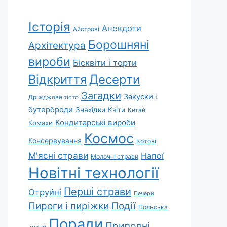
Історія
Анекдоти
Айстрові
Борошняні
Архітектура
вироби
Бісквіти і торти
Відкриття
Десерти
Загадки
Закуски і
Дріжджове тісто
бутерброди
Знахідки
Квіти
Китай
Кондитерські вироби
Комахи
Космос
Консервування
Котові
М'ясні страви
Напої
Молочні страви
Новітні технології
Перші страви
Отруйні
Печери
Пироги і пиріжки
Події
Польська
Поради
Природні