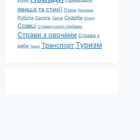
кухня
явища та стихії
Птахи
Рекорди
Скарби
Роботи
Салати
Свята
Спорт
Ссавці
Страви з круп і бобових
Страви з овочами
Страви з
Туризм
Транспорт
риби
Теорії