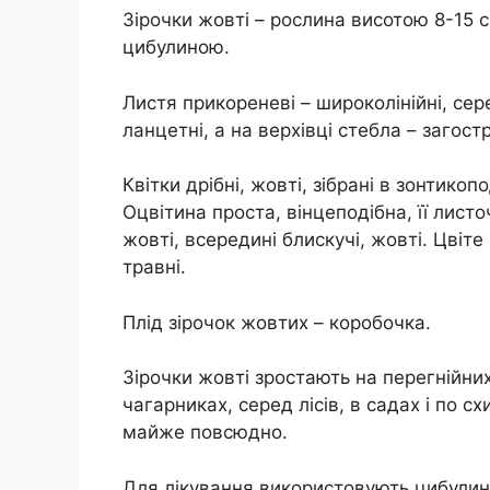
Зірочки жовті – рослина висотою 8-15 
цибулиною.
Листя прикореневі – широколінійні, сер
ланцетні, а на верхівці стебла – загостр
Квітки дрібні, жовті, зібрані в зонтикоп
Оцвітина проста, вінцеподібна, її листо
жовті, всередині блискучі, жовті. Цвіте 
травні.
Плід зірочок жовтих – коробочка.
Зірочки жовті зростають на перегнійних
чагарниках, серед лісів, в садах і по сх
майже повсюдно.
Для лікування використовують цибулини