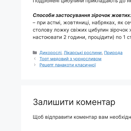
Подрібнені цибулини прикладають до не
Способи застосування зірочок жовтих
– при астмі, жовтяниці, набряках, як се
столову ложку свіжих цибулин зірочок 
настоювати 2 години, процідити) по 1 ст
Категорії
Дикорослі
,
Лікарські рослини
,
Природа
Торт медовий з чорносливом
Рецепт панакоти класичної
Залишити коментар
Щоб відправити коментар вам необхід