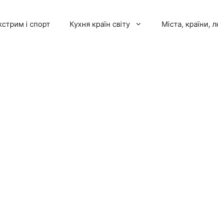
кстрим і спорт
Кухня країн світу
Міста, країни, 