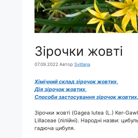
Зірочки жовті
07.09.2022
Автор
Svitlana
Хімічний склад зірочок жовтих,
Дія зірочок жовтих,
Способи застосування зірочок жовтих
Зірочки жовті (Gagea lutea (L.) Ker-Gaw
Lillaceae (лілійні). Народні назви: циб
гадюча цибуля.