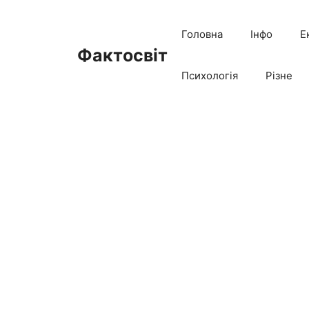
Перейти
до
Головна
Інфо
Е
вмісту
Фактосвіт
Психологія
Різне