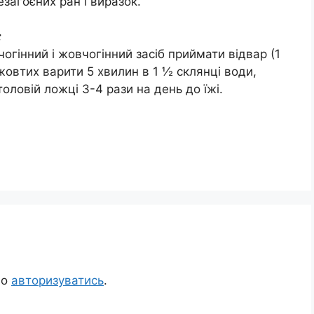
загоєних ран і виразок.
:
чогінний і жовчогінний засіб приймати відвар (1
жовтих варити 5 хвилин в 1 ½ склянці води,
оловій ложці 3-4 рази на день до їжі.
но
авторизуватись
.