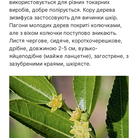
використовується для різних токарних
виробів, добре полірується. Кору дерева
зизифуса застосовують для вичинки шкір.
Пагони молодих дерев покриті колючками,
але з віком колючки поступово зникають.
Листя чергове, сидяче, короткочерешкове,
дрібне, довжиною 2-5 см, вузько-
яйцеподібне (майже ланцетне), загострене, з
зазубреними краями, шкірясте.