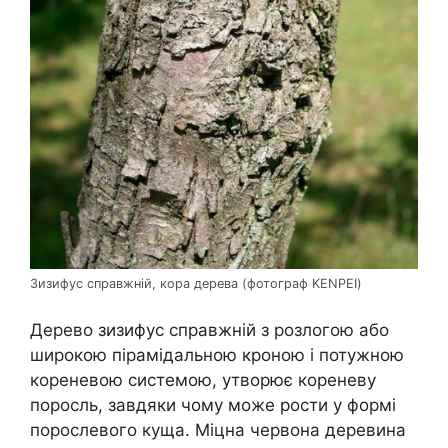
Зизифус справжній, кора дерева (фотограф KENPEI)
Дерево зизифус справжній з розлогою або
широкою пірамідальною кроною і потужною
кореневою системою, утворює кореневу
поросль, завдяки чому може рости у формі
порослевого куща. Міцна червона деревина