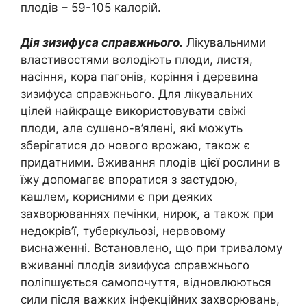
плодів – 59-105 калорій.
Дія зизифуса справжнього.
Лікувальними
властивостями володіють плоди, листя,
насіння, кора пагонів, коріння і деревина
зизифуса справжнього. Для лікувальних
цілей найкраще використовувати свіжі
плоди, але сушено-в’ялені, які можуть
зберігатися до нового врожаю, також є
придатними. Вживання плодів цієї рослини в
їжу допомагає впоратися з застудою,
кашлем, корисними є при деяких
захворюваннях печінки, нирок, а також при
недокрів’ї, туберкульозі, нервовому
виснаженні. Встановлено, що при тривалому
вживанні плодів зизифуса справжнього
поліпшується самопочуття, відновлюються
сили після важких інфекційних захворювань,