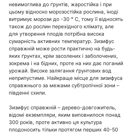
невимоглива до ґрунтів, жаростійка і при
цьому відносно морозостійка рослина, іноді
витримує морози до -30 ° C, тому її відносять
також до рослин перехідного клімату, але
для утворення плодів потрібна висока
сумарність активних температур. Зизифус
справжній може рости практично на будь-
яких ґрунтах, крім засолених і заболочених,
зокрема і на бідних, проте на них дає поганий
урожай. Високе залягання ґрунтових вод
неприпустиме. Найкраще місце для зизифуса
справжнього за межами субтропічної зони –
південні схили.
Зизифус справжній – дерево-довгожитель,
відомі екземпляри, яким виповнилося понад
300 років, проте активно ця культура
плодоносить тільки протягом перших 40-50