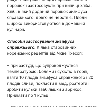
порошок і застосовують при випічці хліба.
Хліб, в який доданий порошок зизифуса
справжнього, довго не черствіє. Плоди
широко використовуються в домашній
кулінарії.
Способи застосування зизифуса
справжнього.
Кілька старовинних
корейських рецептів від Чхве Тхесоп:
– при застуді, що супроводжується
температурою, болями і сухістю в горлі,
взяти 10 плодів зизифуса справжнього і 20
плодів сливи, покласти в мед, розтерти і
зробити кульки завбільшки з абрикос.
Приймати по 1 кульці;