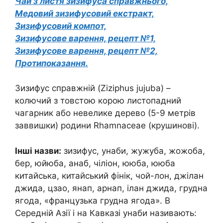
Чай з листя зизифуса справжнього,
Медовий зизифусовий екстракт,
Зизифусовий компот,
Зизифусове варення, рецепт №1,
Зизифусове варення, рецепт №2,
Протипоказання.
Зизифус справжній (Ziziphus jujuba) –
колючий з товстою корою листопадний
чагарник або невелике дерево (5-9 метрів
заввишки) родини Rhamnaceae (крушинові).
Інші назви:
зизифус, унаби, жужуба, жожоба,
бер, юйюба, анаб, чіліон, ююба, ююба
китайська, китайський фінік, чой-лон, джілан
джида, цзао, янап, арнап, ілан джида, грудна
ягода, «французька грудна ягода». В
Середній Азії і на Кавказі унаби називають: