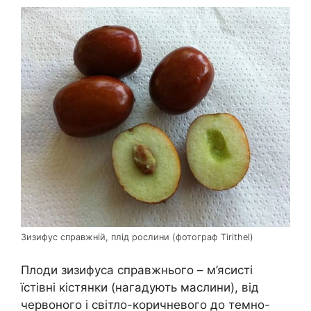
Зизифус справжній, плід рослини (фотограф Tirithel)
Плоди зизифуса справжнього – м’ясисті
їстівні кістянки (нагадують маслини), від
червоного і світло-коричневого до темно-