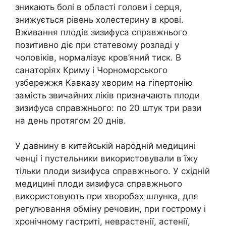
зникають болі в області голови і серця,
знижується рівень холестерину в крові.
Вживання плодів зизифуса справжнього
позитивно діє при статевому розладі у
чоловіків, нормалізує кров’яний тиск. В
санаторіях Криму і Чорноморського
узбережжя Кавказу хворим на гіпертонію
замість звичайних ліків призначають плоди
зизифуса справжнього: по 20 штук три рази
на день протягом 20 днів.
У давнину в китайській народній медицині
ченці і пустельники використовували в їжу
тільки плоди зизифуса справжнього. У східній
медицині плоди зизифуса справжнього
використовують при хворобах шлунка, для
регулювання обміну речовин, при гострому і
хронічному гастриті, неврастенії, астенії,