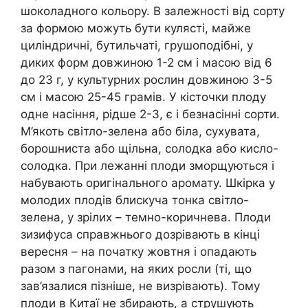
шоколадного кольору. В залежності від сорту
за формою можуть бути кулясті, майже
циліндричні, бутильчаті, грушоподібні, у
диких форм довжиною 1-2 см і масою від 6
до 23 г, у культурних рослин довжиною 3-5
см і масою 25-45 грамів. У кісточки плоду
одне насіння, рідше 2-3, є і безнасінні сорти.
М’якоть світло-зелена або біла, сухувата,
борошниста або щільна, солодка або кисло-
солодка. При лежанні плоди зморщуються і
набувають оригінального аромату. Шкірка у
молодих плодів блискуча тонка світло-
зелена, у зрілих – темно-коричнева. Плоди
зизифуса справжнього дозрівають в кінці
вересня – на початку жовтня і опадають
разом з пагонами, на яких росли (ті, що
зав’язалися пізніше, не визрівають). Тому
плоди в Китаї не збирають, а струшують