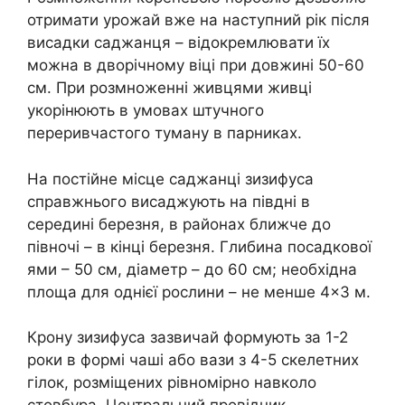
отримати урожай вже на наступний рік після
висадки саджанця – відокремлювати їх
можна в дворічному віці при довжині 50-60
см. При розмноженні живцями живці
укорінюють в умовах штучного
переривчастого туману в парниках.
На постійне місце саджанці зизифуса
справжнього висаджують на півдні в
середині березня, в районах ближче до
півночі – в кінці березня. Глибина посадкової
ями – 50 см, діаметр – до 60 см; необхідна
площа для однієї рослини – не менше 4×3 м.
Крону зизифуса зазвичай формують за 1-2
роки в формі чаші або вази з 4-5 скелетних
гілок, розміщених рівномірно навколо