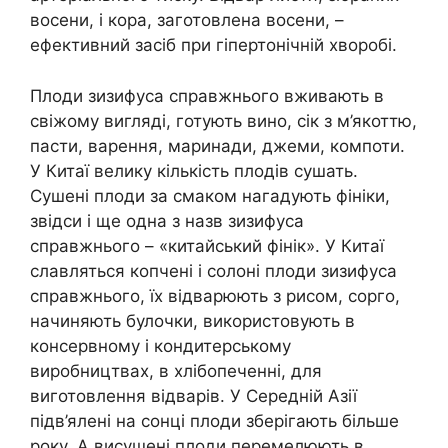
восени, і кора, заготовлена ​​восени, –
ефективний засіб при гіпертонічній хворобі.
Плоди зизифуса справжнього вживають в
свіжому вигляді, готують вино, сік з м’якоттю,
пасти, варення, маринади, джеми, компоти.
У Китаї велику кількість плодів сушать.
Сушені плоди за смаком нагадують фініки,
звідси і ще одна з назв зизифуса
справжнього – «китайський фінік». У Китаї
славляться копчені і солоні плоди зизифуса
справжнього, їх відварюють з рисом, сорго,
начиняють булочки, використовують в
консервному і кондитерському
виробництвах, в хлібопеченні, для
виготовлення відварів. У Середній Азії
підв’ялені на сонці плоди зберігають більше
року. А висушені плоди перемелюють в