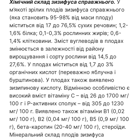
Хімічний склад зизифуса справжнього.
У
м’якоті зрілих плодів зизифуса справжнього
(яка становить 95-98% від маси плоду)
міститься від 17 до 76,5% сухих речовин; 1,2-
1,6% білка; 0,1-0,3% рослинних жирів; 0,6-
1,4% клітковини. Зміст вуглеводів в плодах
змінюється в залежності від району
вирощування і сорту рослини від 14,5 до
27,6%. У плодах міститься від 1,7 до 3%
органічних кислот (переважно яблучна і
бурштинова). У плодах також виявлено ​​
зизипинову кислоту. Відмінною особливістю є
високий вміст вітаміну C – від 26 до 1700 мг/
100 г і P-активних сполук – від 305 до 1230
мг/ 100 г. Виявлено також вітаміни B1 (0,02
мг/ 100 г), B2 (0,04 мг/ 100 г), B5 (0,9 мг/ 100
г), бета-каротин (20-40 мг/ 100 г), стероїди.
Мінеральний склад плодів зизифуса