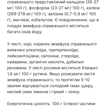
справжнього представлений кальцієм (26-27
мг/ 100 г), фосфором (23-27 мг/ 100 г), калієм
(269-278 мг/ 100 г), залізом (0,7-0,8 мг/ 100
г), магнієм, кобальтом. Є повідомлення, що в
плодах зизифуса справжнього міститься
багато іонів йоду.
У листі, корі, коренях зизифуса справжнього
виявлені алкалоїди, тритерпеноїди,
лейкоантоціани, сапоніни, стероїди,
кумарини, органічні кислоти, дубильні
речовини. У листі рослини міститься близько
1,6 мг/ 100 г рутина. Якщо розжувати листя
зизифуса справжнього, то протягом 5-10
хвилин відчувається солодкий смак цукру,
кислий смак лимона і гіркий – хініну.
Енергетична цінність: 100 г їстівної частини