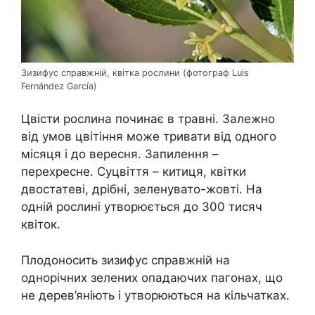
Зизифус справжній, квітка рослини (фотограф Luis
Fernández García)
Цвісти рослина починає в травні. Залежно
від умов цвітіння може тривати від одного
місяця і до вересня. Запилення –
перехресне. Суцвіття – китиця, квітки
двостатеві, дрібні, зеленувато-жовті. На
одній рослині утворюється до 300 тисяч
квіток.
Плодоносить зизифус справжній на
однорічних зелених опадаючих пагонах, що
не дерев’яніють і утворюються на кільчатках.