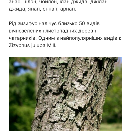
анаб, чілон, чойлон, ілан джида, джілан
джида, янап, еннап, арнап.
Рід зизифус налічує близько 50 видів
вічнозелених і листопадних дерев і
чагарників. Одним з найпопулярніших видів є
Zizyphus jujuba Mill.