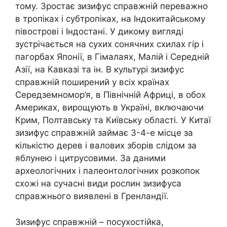
тому. Зростає зизифус справжній переважно
в тропіках і субтропіках, на Індокитайському
півострові і Індостані. У дикому вигляді
зустрічається на сухих сонячних схилах гір і
пагорбах Японії, в Гімалаях, Малій і Середній
Азії, на Кавказі та ін. В культурі зизифус
справжній поширений у всіх країнах
Середземномор’я, в Північній Африці, в обох
Америках, вирощують в Україні, включаючи
Крим, Полтавську та Київську області. У Китаї
зизифус справжній займає 3-4-е місце за
кількістю дерев і валових зборів слідом за
яблунею і цитрусовими. За даними
археологічних і палеонтологічних розкопок
схожі на сучасні види рослин зизифуса
справжнього виявлені в Гренландії.
Зизифус справжній – посухостійка,