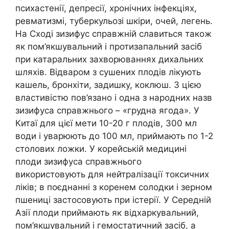
психастенії, депресії, хронічних інфекціях,
ревматизмі, туберкульозі шкіри, очей, легень.
На Сході зизифус справжній славиться також
як пом’якшувальний і протизапальний засіб
при катаральних захворюваннях дихальних
шляхів. Відваром з сушених плодів лікують
кашель, бронхіти, задишку, коклюш. З цією
властивістю пов’язано і одна з народних назв
зизифуса справжнього – «грудна ягода». У
Китаї для цієї мети 10-20 г плодів, 300 мл
води і уварюють до 100 мл, приймають по 1-2
столових ложки. У корейській медицині
плоди зизифуса справжнього
використовують для нейтралізації токсичних
ліків; в поєднанні з коренем солодки і зерном
пшениці застосовують при істерії. У Середній
Азії плоди приймають як відхаркувальний,
пом’якшувальний і гемостатичний засіб, а