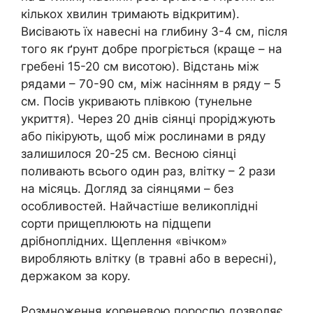
кількох хвилин тримають відкритим).
Висівають їх навесні на глибину 3-4 см, після
того як ґрунт добре прогріється (краще – на
гребені 15-20 см висотою). Відстань між
рядами – 70-90 см, між насінням в ряду – 5
см. Посів укривають плівкою (тунельне
укриття). Через 20 днів сіянці проріджують
або пікірують, щоб між рослинами в ряду
залишилося 20-25 см. Весною сіянці
поливають всього один раз, влітку – 2 рази
на місяць. Догляд за сіянцями – без
особливостей. Найчастіше великоплідні
сорти прищеплюють на підщепи
дрібноплідних. Щеплення «вічком»
виробляють влітку (в травні або в вересні),
держаком за кору.
Розмноження кореневою порослю дозволяє