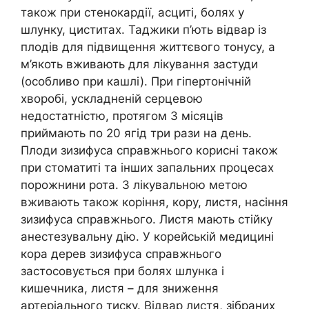
також при стенокардії, асциті, болях у
шлунку, циститах. Таджики п’ють відвар із
плодів для підвищення життєвого тонусу, а
м’якоть вживають для лікування застуди
(особливо при кашлі). При гіпертонічній
хворобі, ускладненій серцевою
недостатністю, протягом 3 місяців
приймають по 20 ягід три рази на день.
Плоди зизифуса справжнього корисні також
при стоматиті та інших запальних процесах
порожнини рота. З лікувальною метою
вживають також коріння, кору, листя, насіння
зизифуса справжнього. Листя мають стійку
анестезувальну дію. У корейській медицині
кора дерев зизифуса справжнього
застосовується при болях шлунка і
кишечника, листя – для зниження
артеріального тиску. Відвар листя, зібраних