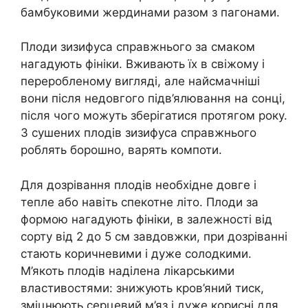
бамбуковими жердинами разом з пагонами.
Плоди зизифуса справжнього за смаком
нагадують фініки. Вживають їх в свіжому і
переробленому вигляді, але найсмачніші
вони після недовгого підв’ялювання на сонці,
після чого можуть зберігатися протягом року.
З сушених плодів зизифуса справжнього
роблять борошно, варять компоти.
Для дозрівання плодів необхідне довге і
тепле або навіть спекотне літо. Плоди за
формою нагадують фініки, в залежності від
сорту від 2 до 5 см завдовжки, при дозріванні
стають коричневими і дуже солодкими.
М’якоть плодів наділена лікарськими
властивостями: знижують кров’яний тиск,
зміцнюють серцевий м’яз і дуже корисні для