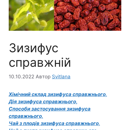
Зизифус
справжній
10.10.2022
Автор
Svitlana
Хімічний склад зизифуса справжнього,
Дія зизифуса справжнього,
Способи застосування зизифуса
справжнього,
Чай з плодів зизифуса справжнього,