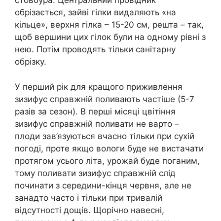
стовбура. Центральний провідник
обрізається, зайві гілки видаляють «на
кільце», верхня гілка – 15-20 см, решта – так,
щоб вершини цих гілок були на одному рівні з
нею. Потім проводять тільки санітарну
обрізку.
У перший рік для кращого приживлення
зизифус справжній поливають частіше (5-7
разів за сезон). В перші місяці цвітіння
зизифус справжній поливати не варто –
плоди зав’язуються вчасно тільки при сухій
погоді, проте якщо вологи буде не вистачати
протягом усього літа, урожай буде поганим,
тому поливати зизифус справжній слід
починати з середини-кінця червня, але не
занадто часто і тільки при тривалій
відсутності дощів. Щорічно навесні,