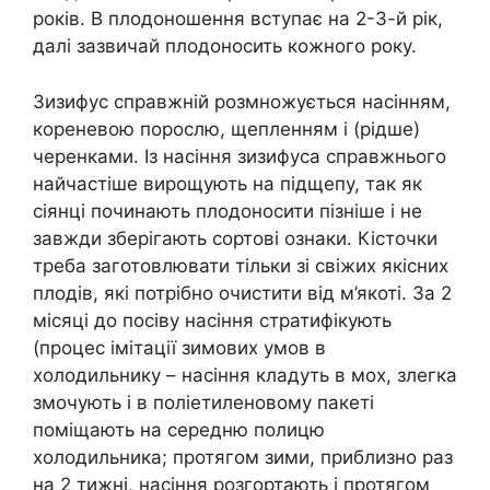
років. В плодоношення вступає на 2-3-й рік,
далі зазвичай плодоносить кожного року.
Зизифус справжній розмножується насінням,
кореневою порослю, щепленням і (рідше)
черенками. Із насіння зизифуса справжнього
найчастіше вирощують на підщепу, так як
сіянці починають плодоносити пізніше і не
завжди зберігають сортові ознаки. Кісточки
треба заготовлювати тільки зі свіжих якісних
плодів, які потрібно очистити від м’якоті. За 2
місяці до посіву насіння стратифікують
(процес імітації зимових умов в
холодильнику – насіння кладуть в мох, злегка
змочують і в поліетиленовому пакеті
поміщають на середню полицю
холодильника; протягом зими, приблизно раз
на 2 тижні, насіння розгортають і протягом