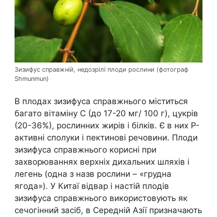
Зизифус справжній, недозрілі плоди рослини (фотограф
Shmunmun)
В плодах зизифуса справжнього міститься
багато вітаміну C (до 17-20 мг/ 100 г), цукрів
(20-36%), рослинних жирів і білків. Є в них P-
активні сполуки і пектинові речовини. Плоди
зизифуса справжнього корисні при
захворюваннях верхніх дихальних шляхів і
легень (одна з назв рослини – «грудна
ягода»). У Китаї відвар і настій плодів
зизифуса справжнього використовують як
сечогінний засіб, в Середній Азії призначають