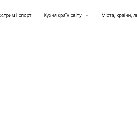
кстрим і спорт
Кухня країн світу
Міста, країни, 