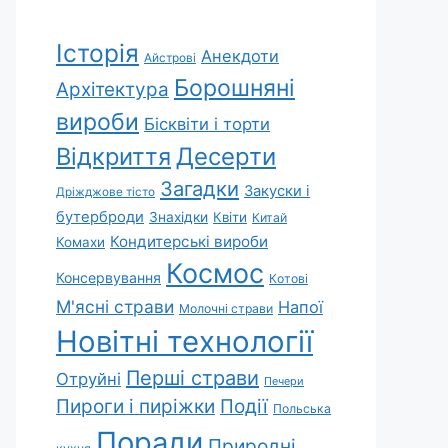
Історія
Анекдоти
Айстрові
Борошняні
Архітектура
вироби
Бісквіти і торти
Відкриття
Десерти
Загадки
Закуски і
Дріжджове тісто
бутерброди
Знахідки
Квіти
Китай
Кондитерські вироби
Комахи
Космос
Консервування
Котові
М'ясні страви
Напої
Молочні страви
Новітні технології
Перші страви
Отруйні
Печери
Пироги і пиріжки
Події
Польська
Поради
Природні