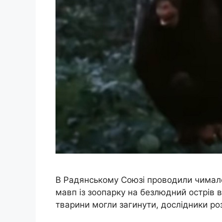
В Радянському Союзі проводили чимало
мавп із зоопарку на безлюдний острів 
тварини могли загинути, дослідники ро