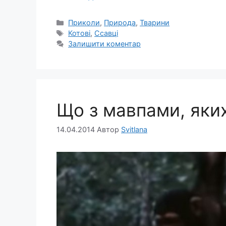
Категорії
Приколи
,
Природа
,
Тварини
Позначки
Котові
,
Ссавці
Залишити коментар
Що з мавпами, яких
14.04.2014
Автор
Svitlana