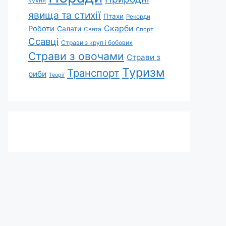
кухня
явища та стихії
Птахи
Рекорди
Скарби
Роботи
Салати
Свята
Спорт
Ссавці
Страви з круп і бобових
Страви з овочами
Страви з
Туризм
Транспорт
риби
Теорії