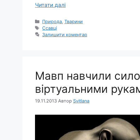
Читати далі
Категорії
Природа
,
Тварини
Позначки
Ссавці
Залишити коментар
Мавп навчили сило
віртуальними рука
19.11.2013
Автор
Svitlana