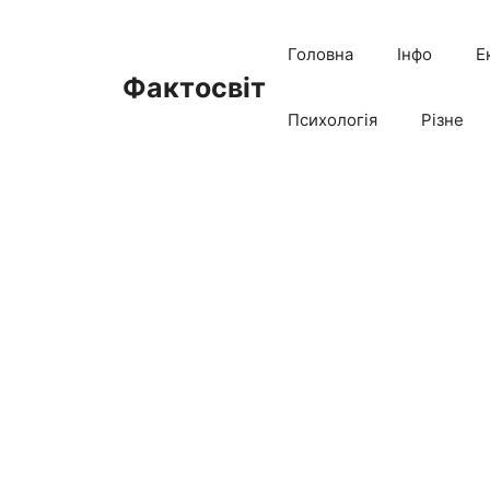
Перейти
до
Головна
Інфо
Е
вмісту
Фактосвіт
Психологія
Різне