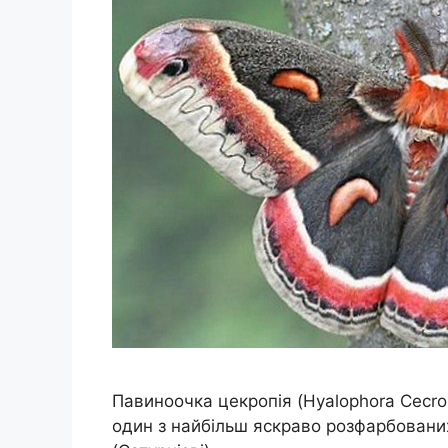
Павиноочка цекропія (Hyalophora Cecrop
один з найбільш яскраво розфарбованих 