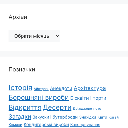
Архіви
Архіви
Позначки
Історія
Архітектура
Анекдоти
Айстрові
Борошняні вироби
Бісквіти і торти
Відкриття
Десерти
Дріжджове тісто
Загадки
Закуски і бутерброди
Знахідки
Квіти
Китай
Кондитерські вироби
Консервування
Комахи