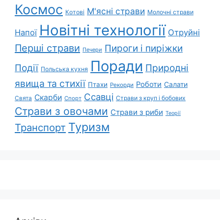
Космос
М'ясні страви
Котові
Молочні страви
Новітні технології
Напої
Отруйні
Перші страви
Пироги і пиріжки
Печери
Поради
Природні
Події
Польська кухня
явища та стихії
Роботи
Салати
Птахи
Рекорди
Ссавці
Скарби
Свята
Страви з круп і бобових
Спорт
Страви з овочами
Страви з риби
Теорії
Туризм
Транспорт