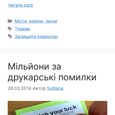
Читати далі
Категорії
Міста, країни, люди
Позначки
Туризм
Залишити коментар
Мільйони за
друкарські помилки
28.03.2014
Автор
Svitlana