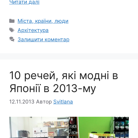
Читати далі
Категорії
Міста, країни, люди
Позначки
Архітектура
Залишити коментар
10 речей, які модні в
Японії в 2013-му
12.11.2013
Автор
Svitlana