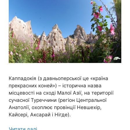
Каппадокія (з давньоперської це «країна
прекрасних коней») – історична назва
місцевості на сході Малої Азії, на території
сучасної Туреччини (регіон Центральної
Анатолії, охоплює провінції Невшехір,
Кайсері, Аксарай і Нігде).
Читати далі