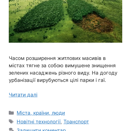
Часом розширення житлових масивів в
містах тягне за собою вимушене знищення
зелених насаджень різного виду. На догоду
урбанізації вирубуються цілі парки і гаї.
Читати далі
Категорії
Міста, країни, люди
Позначки
Новітні технології
,
Транспорт
Залишити коментар