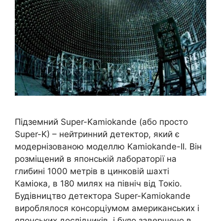
Підземний Super-Kamiokande (або просто
Super-K) – нейтринний детектор, який є
модернізованою моделлю Kamiokande-II. Він
розміщений в японській лабораторії на
глибині 1000 метрів в цинковій шахті
Каміока, в 180 милях на північ від Токіо.
Будівництво детектора Super-Kamiokande
вироблялося консорціумом американських і
японських дослідників, і було завершено в