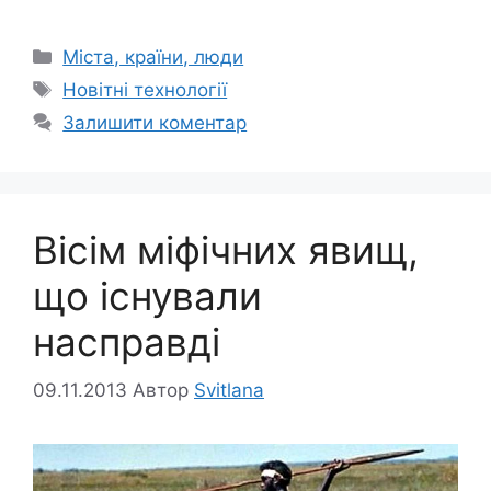
Категорії
Міста, країни, люди
Позначки
Новітні технології
Залишити коментар
Вісім міфічних явищ,
що існували
насправді
09.11.2013
Автор
Svitlana