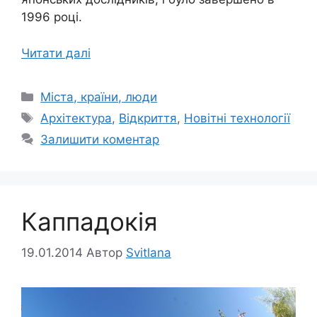
1996 році.
Читати далі
Категорії
Міста, країни, люди
Позначки
Архітектура
,
Відкриття
,
Новітні технології
Залишити коментар
Каппадокія
19.01.2014
Автор
Svitlana