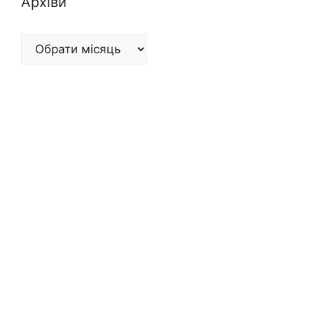
Архіви
Архіви