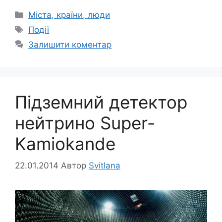
Категорії
Міста, країни, люди
Позначки
Події
Залишити коментар
Підземний детектор
нейтрино Super-
Kamiokande
22.01.2014
Автор
Svitlana