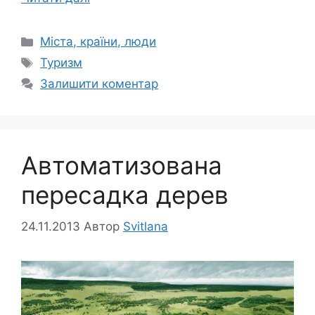
Категорії
Міста, країни, люди
Позначки
Туризм
Залишити коментар
Автоматизована
пересадка дерев
24.11.2013
Автор
Svitlana