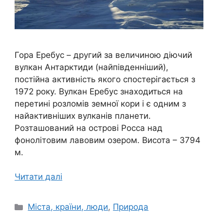
Гора Еребус – другий за величиною діючий
вулкан Антарктиди (найпівденніший),
постійна активність якого спостерігається з
1972 року. Вулкан Еребус знаходиться на
перетині розломів земної кори і є одним з
найактивніших вулканів планети.
Розташований на острові Росса над
фонолітовим лавовим озером. Висота – 3794
м.
Читати далі
Категорії
Міста, країни, люди
,
Природа