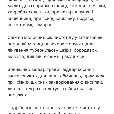
малих дозах при жовтяниці, каменях печінки,
хворобах селезінки, при катарі шлунка і
кишечника, при грипі, кашлюку, подагрі,
ревматизмі, геморої.
Свіжий молочний сік чистотілу у вітчизняній
народній медицині використовують для
лікування туберкульозу шкіри, бородавок,
мозолів, лишаїв, екземи, раку шкіри.
Зовнішньо відвар трави і відвар коріння
застосовують для ванн, обмивань, примочок
при різних шкірних захворюваннях: висипах,
лишаях, вуграх, золотусі, гнійних ранах і
виразках.
Подрібнене свіже або сухе листя чистотілу