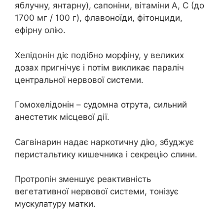
яблучну, янтарну), сапоніни, вітаміни А, C (до
1700 мг / 100 г), флавоноїди, фітонциди,
ефірну олію.
Хелідонін діє подібно морфіну, у великих
дозах пригнічує і потім викликає параліч
центральної нервової системи.
Гомохелідонін – судомна отрута, сильний
анестетик місцевої дії.
Сагвінарин надає наркотичну дію, збуджує
перистальтику кишечника і секрецію слини.
Протропін зменшує реактивність
вегетативної нервової системи, тонізує
мускулатуру матки.