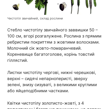
Чистотіл звичайний, склад рослини
Стебло чистотілу звичайного заввишки 50 –
100 см, вгорі розгалужене. Рослина з прямим
ребристим покриттям з жовтими волосками.
Молочний сік жовто-помаранчевий.
Кореневище багатоголове, корінь товстий
гіллястий.
Листки чистотілу чергові, нижні черешкові,
верхні – сидячі непарноперисті, зверху
зелені, знизу сизуваті, з великими круглими
або яйцеподібними частками.
Квітки чистотілу золотисто-жовті, з 4