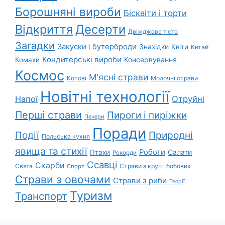
Борошняні вироби
Бісквіти і торти
Відкриття
Десерти
Дріжджове тісто
Загадки
Закуски і бутерброди
Знахідки
Квіти
Китай
Кондитерські вироби
Консервування
Комахи
Космос
М'ясні страви
Котові
Молочні страви
Новітні технології
Напої
Отруйні
Перші страви
Пироги і пиріжки
Печери
Поради
Природні
Події
Польська кухня
явища та стихії
Роботи
Салати
Птахи
Рекорди
Ссавці
Скарби
Свята
Страви з круп і бобових
Спорт
Страви з овочами
Страви з риби
Теорії
Туризм
Транспорт