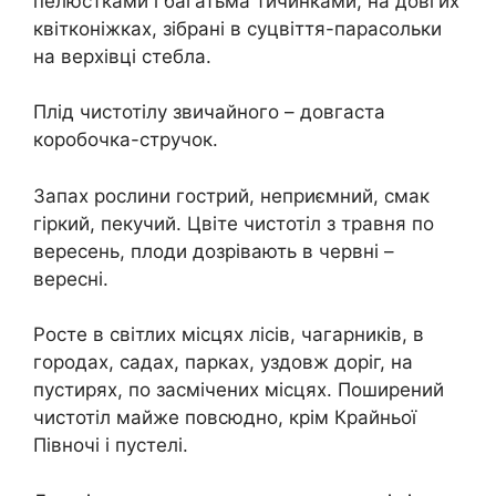
пелюстками і багатьма тичинками, на довгих
квітконіжках, зібрані в суцвіття-парасольки
на верхівці стебла.
Плід чистотілу звичайного – довгаста
коробочка-стручок.
Запах рослини гострий, неприємний, смак
гіркий, пекучий. Цвіте чистотіл з травня по
вересень, плоди дозрівають в червні –
вересні.
Росте в світлих місцях лісів, чагарників, в
городах, садах, парках, уздовж доріг, на
пустирях, по засмічених місцях. Поширений
чистотіл майже повсюдно, крім Крайньої
Півночі і пустелі.