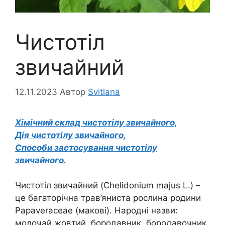
Чистотіл
звичайний
12.11.2023
Автор
Svitlana
Хімічний склад чистотілу звичайного,
Дія чистотілу звичайного,
Способи застосування чистотілу
звичайного.
Чистотіл звичайний (Chelidonium majus L.) –
це багаторічна трав’яниста рослина родини
Papaveraceae (макові). Народні назви:
молочай жовтий, бородавник, бородавочник,