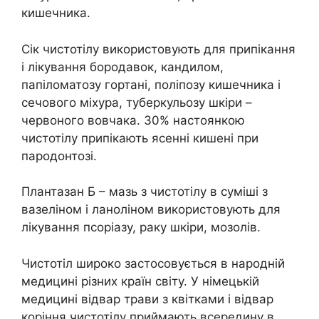
кишечника.
Сік чистотілу використовують для припікання
і лікування бородавок, кандилом,
папіломатозу гортані, поліпозу кишечника і
сечового міхура, туберкульозу шкіри –
червоного вовчака. 30% настоянкою
чистотілу припікають ясенні кишені при
пародонтозі.
Плантазан Б – мазь з чистотілу в суміші з
вазеліном і ланоліном використовують для
лікування псоріазу, раку шкіри, мозолів.
Чистотіл широко застосовується в народній
медицині різних країн світу. У німецькій
медицині відвар трави з квітками і відвар
коріння чистотілу приймають всередину в