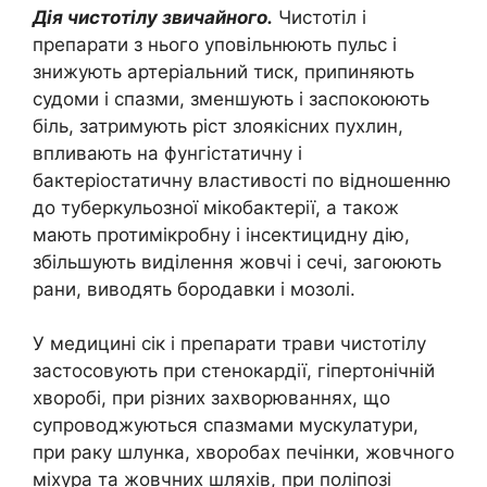
Дія чистотілу звичайного.
Чистотіл і
препарати з нього уповільнюють пульс і
знижують артеріальний тиск, припиняють
судоми і спазми, зменшують і заспокоюють
біль, затримують ріст злоякісних пухлин,
впливають на фунгістатичну і
бактеріостатичну властивості по відношенню
до туберкульозної мікобактерії, а також
мають протимікробну і інсектицидну дію,
збільшують виділення жовчі і сечі, загоюють
рани, виводять бородавки і мозолі.
У медицині сік і препарати трави чистотілу
застосовують при стенокардії, гіпертонічній
хворобі, при різних захворюваннях, що
супроводжуються спазмами мускулатури,
при раку шлунка, хворобах печінки, жовчного
міхура та жовчних шляхів, при поліпозі