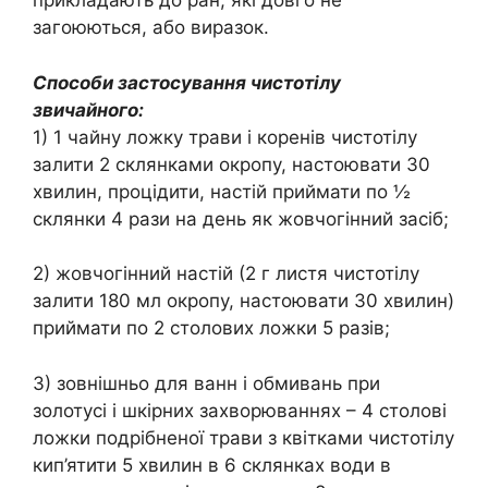
прикладають до ран, які довго не
загоюються, або виразок.
Способи застосування чистотілу
звичайного:
1) 1 чайну ложку трави і коренів чистотілу
залити 2 склянками окропу, настоювати 30
хвилин, процідити, настій приймати по ½
склянки 4 рази на день як жовчогінний засіб;
2) жовчогінний настій (2 г листя чистотілу
залити 180 мл окропу, настоювати 30 хвилин)
приймати по 2 столових ложки 5 разів;
3) зовнішньо для ванн і обмивань при
золотусі і шкірних захворюваннях – 4 столові
ложки подрібненої трави з квітками чистотілу
кип’ятити 5 хвилин в 6 склянках води в