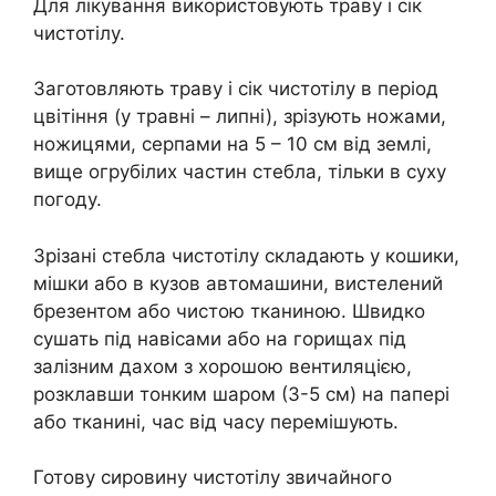
Для лікування використовують траву і сік
чистотілу.
Заготовляють траву і сік чистотілу в період
цвітіння (у травні – липні), зрізують ножами,
ножицями, серпами на 5 – 10 см від землі,
вище огрубілих частин стебла, тільки в суху
погоду.
Зрізані стебла чистотілу складають у кошики,
мішки або в кузов автомашини, вистелений
брезентом або чистою тканиною. Швидко
сушать під навісами або на горищах під
залізним дахом з хорошою вентиляцією,
розклавши тонким шаром (3-5 см) на папері
або тканині, час від часу перемішують.
Готову сировину чистотілу звичайного