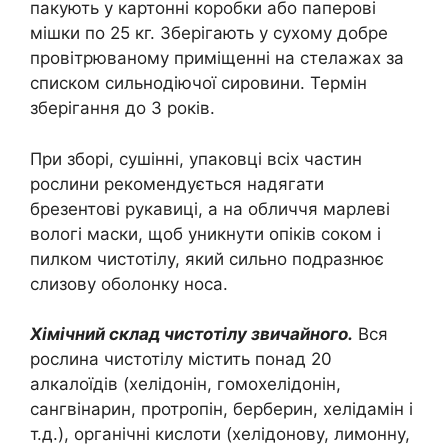
пакують у картонні коробки або паперові
мішки по 25 кг. Зберігають у сухому добре
провітрюваному приміщенні на стелажах за
списком сильнодіючої сировини. Термін
зберігання до 3 років.
При зборі, сушінні, упаковці всіх частин
рослини рекомендується надягати
брезентові рукавиці, а на обличчя марлеві
вологі маски, щоб уникнути опіків соком і
пилком чистотілу, який сильно подразнює
слизову оболонку носа.
Хімічний склад чистотілу звичайного.
Вся
рослина чистотілу містить понад 20
алкалоїдів (хелідонін, гомохелідонін,
сангвінарин, протропін, берберин, хелідамін і
т.д.), органічні кислоти (хелідонову, лимонну,