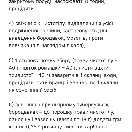
закритому посуді, настоювати 8 годин,
процідити;
4) свіжий сік чистотілу, видавлений з усієї
подрібненої рослини, застосовують для
виведення бородавок, мозолів, проти
вовчака (під наглядом лікаря);
5) 1 столову ложку збору (трави чистотілу –
40 г, квіток ромашки – 40 г, листя вахти
трилистої – 40 г) заварити в 1 склянці води,
процідити, пити вранці і ввечері по 1 склянці
як сечогінний засіб;
6) зовнішньо при шкірному туберкульозі,
бородавках – до порошку трави чистотілу,
ланоліну і вазеліну (взяти по 18 г) додати три
краплі 0,25% розчину кислоти карболової