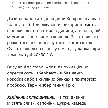
Коров’як скипетровидний (Verbascum Thapsiforme
Schrad.), склад рослини
Дивина належить до родини Scrophulariaceae
(ранникові). Для лікування використовують
віночки квіток всіх видів дивини, а в народній
медицині – ще листя і коріння. Заготовляють
розквітлі віночки без суцвіть і квітконіжок.
Сушать повільно в тіні, у печах, сушарках при
температурі 40-50 ° С.
Висушені яскраво-жовті віночки щільно
спресовують і зберігають в бляшаних
коробках або в скляних банках з притертою
пробкою. Термін зберігання 1 рік.
Хімічний склад дивини.
Квітки дивини
містять слизи, сапоніни, цукри, камедь,