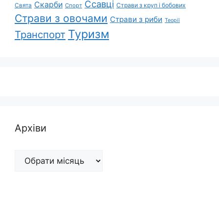
Ссавці
Скарби
Свята
Страви з круп і бобових
Спорт
Страви з овочами
Страви з риби
Теорії
Туризм
Транспорт
Архіви
Архіви