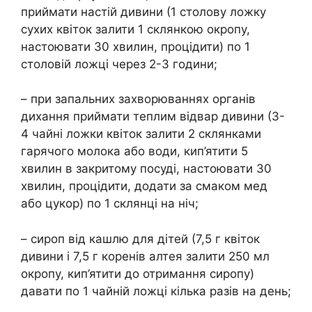
приймати настій дивини (1 столову ложку
сухих квіток залити 1 склянкою окропу,
настоювати 30 хвилин, процідити) по 1
столовій ложці через 2-3 години;
– при запальних захворюваннях органів
дихання приймати теплим відвар дивини (3-
4 чайні ложки квіток залити 2 склянками
гарячого молока або води, кип’ятити 5
хвилин в закритому посуді, настоювати 30
хвилин, процідити, додати за смаком мед
або цукор) по 1 склянці на ніч;
– сироп від кашлю для дітей (7,5 г квіток
дивини і 7,5 г коренів алтея залити 250 мл
окропу, кип’ятити до отримання сиропу)
давати по 1 чайній ложці кілька разів на день;