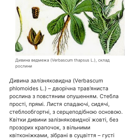
Дивина ведмежа (Verbascum thapsus L.), склад
рослини
Дивина залізняковидна
(Verbascum
phlomoides L.) – дворічна трав’яниста
рослина з повстяним опушенням. Стебла
прості, прямі. Листя спадаючі, сидячі,
стеблообгортні, з серцеподібною основою.
Квітки дивини залізняковидної жовті, без
прозорих крапочок, з вільними
квітконіжками, зібрані в суцвіття – густі