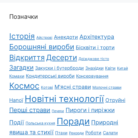
Позначки
Історія
Архітектура
Анекдоти
Айстрові
Борошняні вироби
Бісквіти і торти
Відкриття
Десерти
Дріжджове тісто
Загадки
Закуски і бутерброди
Знахідки
Квіти
Китай
Кондитерські вироби
Консервування
Комахи
Космос
М'ясні страви
Котові
Молочні страви
Новітні технології
Напої
Отруйні
Перші страви
Пироги і пиріжки
Печери
Поради
Природні
Події
Польська кухня
явища та стихії
Роботи
Салати
Птахи
Рекорди