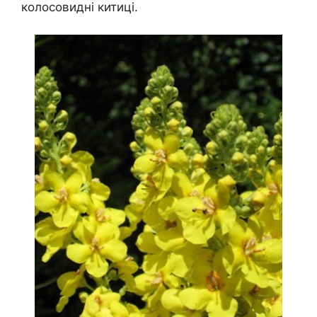
колосовидні китиці.