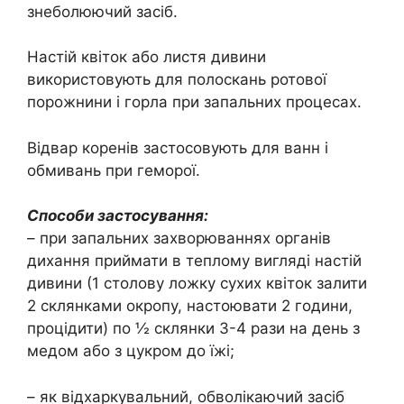
знеболюючий засіб.
Настій квіток або листя дивини
використовують для полоскань ротової
порожнини і горла при запальних процесах.
Відвар коренів застосовують для ванн і
обмивань при геморої.
Способи застосування:
– при запальних захворюваннях органів
дихання приймати в теплому вигляді настій
дивини (1 столову ложку сухих квіток залити
2 склянками окропу, настоювати 2 години,
процідити) по ½ склянки 3-4 рази на день з
медом або з цукром до їжі;
– як відхаркувальний, обволікаючий засіб