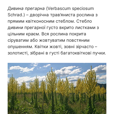
Дивина прегарна
(Verbascum speciosum
Schrad.) – дворічна трав’яниста рослина з
прямим квітконосним стеблом. Стебло
дивини прегарної густо вкрито листками з
цільним краєм. Вся рослина покрита
сіруватим або жовтуватим повстяним
опушенням. Квітки жовті, зовні зірчасто –
золотисті, зібрані в густі багатоквіткові пучки.