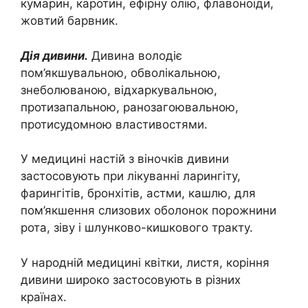
кумарин, каротин, ефірну олію, флавоноїди,
жовтий барвник.
Дія дивини.
Дивина володіє
пом’якшувальною, обволікальною,
знеболюваною, відхаркувальною,
протизапальною, ранозагоювальною,
протисудомною властивостями.
У медицині настій з віночків дивини
застосовують при лікуванні ларингіту,
фарингітів, бронхітів, астми, кашлю, для
пом’якшення слизових оболонок порожнини
рота, зіву і шлунково-кишкового тракту.
У народній медицині квітки, листя, коріння
дивини широко застосовують в різних
країнах.