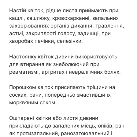
Настій квіток, рідше листя приймають при
кашлі, кашлюку, кровохарканні, запальних
захворюваннях органів дихання, травлення,
астмі, захриплості голосу, задишці, при
хворобах печінки, селезінки.
Настоянку квіток дивини використовують
для втирання як знеболюючий при
ревматизмі, артритах і невралгічних болях.
Порошком квіток присипають тріщини на
сосках, рани, попередньо змастивши їх
морквяним соком.
Ошпарені квітки або листя дивини
прикладають до запалених місць, опіків, ран
як протизапальний, ранозагоювальний і