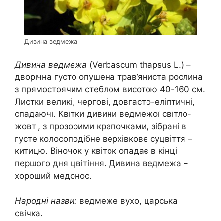
Дивина ведмежа
Дивина ведмежа
(Verbascum thapsus L.) –
дворічна густо опушена трав’яниста рослина
з прямостоячим стеблом висотою 40-160 см.
Листки великі, чергові, довгасто-еліптичні,
спадаючі. Квітки дивини ведмежої світло-
жовті, з прозорими крапочками, зібрані в
густе колосоподібне верхівкове суцвіття –
китицю. Віночок у квіток опадає в кінці
першого дня цвітіння. Дивина ведмежа –
хороший медонос.
Народні назви:
ведмеже вухо, царська
свічка.