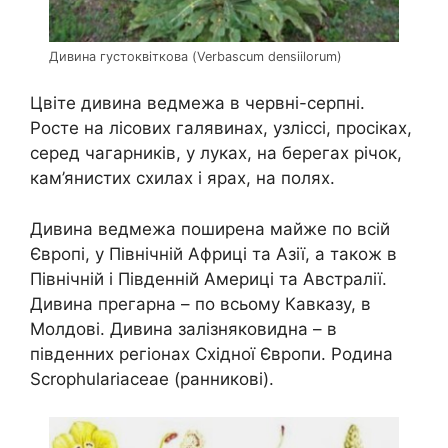
Дивина густоквіткова (Verbascum densiilorum)
Цвіте дивина ведмежа в червні-серпні.
Росте на лісових галявинах, узліссі, просіках,
серед чагарників, у луках, на берегах річок,
кам’янистих схилах і ярах, на полях.
Дивина ведмежа поширена майже по всій
Європі, у Північній Африці та Азії, а також в
Північній і Південній Америці та Австралії.
Дивина прегарна – по всьому Кавказу, в
Молдові. Дивина залізняковидна – в
південних регіонах Східної Європи. Родина
Scrophulariaceae (ранникові).