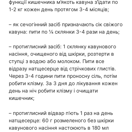
функції кишечника м’якоть кавуна з’їдати по
1-2 кг кожен день протягом 3-4 місяців;
– як сечогінний засіб призначають сік свіжого
кавуна: пити по ¼ склянки 3-4 рази на день;
– протиглисний засіб: 1 склянку кавунового
насіння, очищеного від шкірки, розтерти в
ступці з водою або молоком. Пити все
відразу натщесерце від стрічкових глистів.
Через 3-4 години пити проносну сіль, потім
робити клізму. За 3 дня до лікування кожен
день на ніч робити клізму і очищати
кишечник;
– протиглисний відвар п’ють 1 раз на день
натщесерце: 60 г розмеленого без шкірки
кавунового насіння настоюють в 180 мл