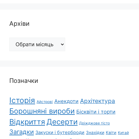
Архіви
Архіви
Позначки
Історія
Архітектура
Анекдоти
Айстрові
Борошняні вироби
Бісквіти і торти
Відкриття
Десерти
Дріжджове тісто
Загадки
Закуски і бутерброди
Знахідки
Квіти
Китай