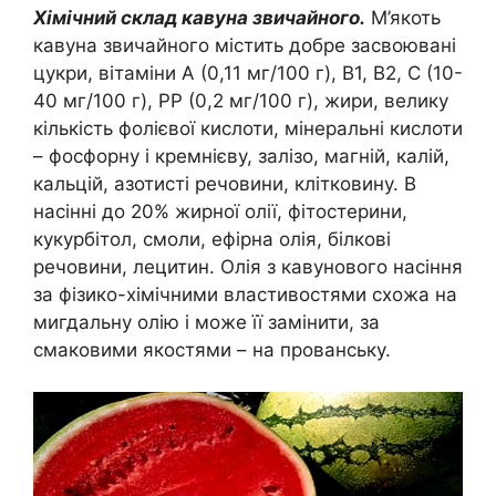
Хімічний склад кавуна звичайного.
М’якоть
кавуна звичайного містить добре засвоювані
цукри, вітаміни А (0,11 мг/100 г), B1, B2, C (10-
40 мг/100 г), PP (0,2 мг/100 г), жири, велику
кількість фолієвої кислоти, мінеральні кислоти
– фосфорну і кремнієву, залізо, магній, калій,
кальцій, азотисті речовини, клітковину. В
насінні до 20% жирної олії, фітостерини,
кукурбітол, смоли, ефірна олія, білкові
речовини, лецитин. Олія з кавунового насіння
за фізико-хімічними властивостями схожа на
мигдальну олію і може її замінити, за
смаковими якостями – на прованську.