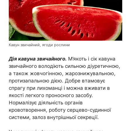
Кавун звичайний, ягоди рослини
Дія кавуна звичайного.
М’якоть і сік кавуна
звичайного володіють сильною діуретичною,
а також жовчогінною, жарознижувальною,
протизапальною дією. Добре втамовує
спрагу при лихоманці і можна вживати в
якості легкого проносного засобу.
Нормалізує діяльність органів
кровотворення, роботу серцево-судинної
системи, залоз внутрішньої секреції.