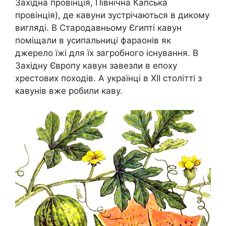
Західна провінція, Північна Капська
провінція), де кавуни зустрічаються в дикому
вигляді. В Стародавньому Єгипті кавун
поміщали в усипальниці фараонів як
джерело їжі для їх загробного існування. В
Західну Європу кавун завезли в епоху
хрестових походів. А українці в XII столітті з
кавунів вже робили каву.