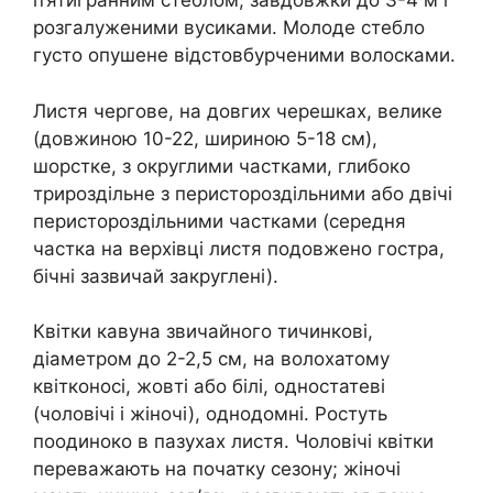
п’ятигранним стеблом, завдовжки до 3-4 м і
розгалуженими вусиками. Молоде стебло
густо опушене відстовбурченими волосками.
Листя чергове, на довгих черешках, велике
(довжиною 10-22, шириною 5-18 см),
шорстке, з округлими частками, глибоко
трироздільне з перистороздільними або двічі
перистороздільними частками (середня
частка на верхівці листя подовжено гостра,
бічні зазвичай закруглені).
Квітки кавуна звичайного тичинкові,
діаметром до 2-2,5 см, на волохатому
квітконосі, жовті або білі, одностатеві
(чоловічі і жіночі), однодомні. Ростуть
поодиноко в пазухах листя. Чоловічі квітки
переважають на початку сезону; жіночі