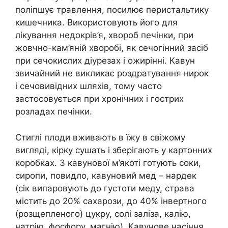
поліпшує травлення, посилює перистальтику
кишечника. Використовують його для
лікування недокрів’я, хвороб печінки, при
жовчно-кам’яній хворобі, як сечогінний засіб
при сечокислих діурезах і ожирінні. Кавун
звичайний не викликає роздратування нирок
і сечовивідних шляхів, тому часто
застосовується при хронічних і гострих
розладах печінки.
Стиглі плоди вживають в їжу в свіжому
вигляді, кірку сушать і зберігають у картонних
коробках. З кавунової м’якоті готують соки,
сиропи, повидло, кавуновий мед – нардек
(сік випаровують до густоти меду, страва
містить до 20% сахарози, до 40% інвертного
(розщепленого) цукру, солі заліза, калію,
натрію, фосфору, магнію). Кавунове насіння