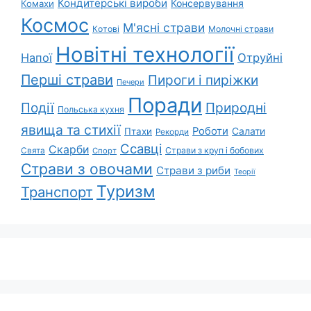
Кондитерські вироби
Консервування
Комахи
Космос
М'ясні страви
Котові
Молочні страви
Новітні технології
Напої
Отруйні
Перші страви
Пироги і пиріжки
Печери
Поради
Природні
Події
Польська кухня
явища та стихії
Роботи
Салати
Птахи
Рекорди
Ссавці
Скарби
Свята
Страви з круп і бобових
Спорт
Страви з овочами
Страви з риби
Теорії
Туризм
Транспорт