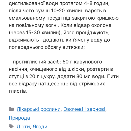
дистильованої води протягом 4-8 годин,
після чого суміш 10-20 хвилин варять в
емальованому посуді під закритою кришкою
на повільному вогні. Коли відвар охолоне
(через 15-30 хвилин), його проціджують,
віджимають і додають кип’ячену воду до
попереднього обсягу витяжки;
– протиглисний засіб: 50 г кавунового
насіння, очищеного від шкірки, розтерти в
ступці з 20 г цукру, додати 80 мл води. Пити
все відразу натщесерце від стрічкових
глистів.
Категорії
Лікарські рослини
,
Овочеві і зернові
,
Природа
Позначки
Дієти
,
Ягоди