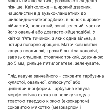
мають нижню зав’язь, розвиваються дещо
пізніше. Квітколоже – широкий дзвоник,
чашолистки від вузько-ланцетних до
шиловидно-ниткоподібних; віночок широко-
лійчастий, волохатий, зовні зелений, частки
його овальні або довгасто-яйцеподібні. У
квітки п’ять тичинок, з яких одна вільна, а
чотири попарно зрощені. Маточкові квітки
кавуна поодинокі, трохи більші за чоловічі,
зав’язь опушена, стовпчик тонкий, довжиною
до 5 мм, рильце п’ятилопатеве, зеленувате.
Плід кавуна звичайного – соковита гарбузина
кулястої, овальної, сплюснутої або
циліндричної форми. Гарбузина кавуна
морфологічно схожа на велику ягоду з
товстою твердою кіркою (екзокарпом) і
соковитою м’якоттю (мезокарпом і