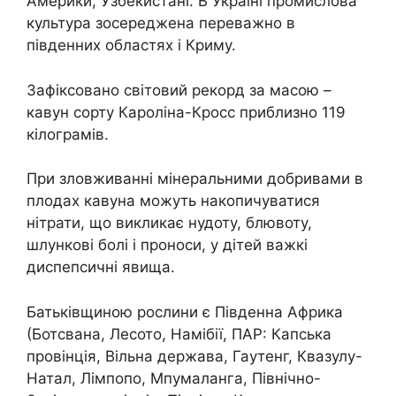
Америки, Узбекистані. В Україні промислова
культура зосереджена переважно в
південних областях і Криму.
Зафіксовано світовий рекорд за масою –
кавун сорту Кароліна-Кросс приблизно 119
кілограмів.
При зловживанні мінеральними добривами в
плодах кавуна можуть накопичуватися
нітрати, що викликає нудоту, блювоту,
шлункові болі і проноси, у дітей важкі
диспепсичні явища.
Батьківщиною рослини є Південна Африка
(Ботсвана, Лесото, Намібії, ПАР: Капська
провінція, Вільна держава, Гаутенг, Квазулу-
Натал, Лімпопо, Мпумаланга, Північно-