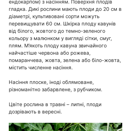
ендокарпом) з насінням. Поверхня плодів
гладка. Дикі рослини мають плоди до 20 см в
діаметрі, культивовані сорти можуть
перевищувати 60 см. Шкірка плоду кавунів
від білого, жовтого до темно-зеленого
кольору з малюнком у вигляді сітки, смуг,
плям. М’якоть плоду кавуна звичайного
найчастіше червона або рожева,
помаранчева, жовта, зелена або біло-жовта,
містить численне насіння.
Насіння плоске, іноді облямоване,
різноманітно забарвлене, з рубчиком.
Цвіте рослина в травні – липні, плоди
дозрівають в вересні.