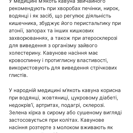
У медицині м’якоть кавуна звичайного
рекомендують при хворобах печінки, нирок,
водянці і як засіб, що регулює діяльність
кишечника, збуджує його перистальтику при
атонії, запорах та інших кишкових
захворюваннях, а також при атеросклерозі
для виведення з організму зайвого
холестерину. Кавунове насіння має
кровоспинну і протиглисну властивості,
використовують для виведення стрічкових
глистів.
У народній медицині м’якоть кавуна корисна
при водянці, жовтяниці, цукровому діабеті,
недокрів’ї, артритах, подагрі, склерозі.
Зелена кірка в сирому або сушеному вигляді
застосовується при колітах. Кавунове
насіння розтерте з молоком вживають як