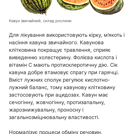
Кавун звичайний, склад рослини
Для лікування використовують кірку, м’якоть і
насіння кавуна звичайного. Кавунова
клітковина покращує травлення, сприяє
виведенню холестерину. Фолієва кислота і
вітамін C мають протисклеротичну дію. Сік
кавуна добре втамовує спрагу при гарячці.
Вміст лужних сполук регулює кислотно-
лужний баланс, тому кавунову клітковину
застосовують при ацидозах. Кавун має
сечогінну, жовчогінну, протизапальну,
жарознижувальну, проносну і
загальнозміцнювальну властивості.
Нормалізує процеси обміну речовин,