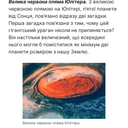
Велика червона пляма Юпітера.
З великою
червоною плямою на Юпітері, п’ятої планети
від Сонця, пов’язано відразу дві загадки.
Перша загадка пов’язана з тим, чому цей
гігантський ураган ніколи не припиняється?
Він настільки величезний, що всередині
нього могли б поміститися як мінімум дві
планети розміром з нашу Землю.
Велика червона пляма Юпітера