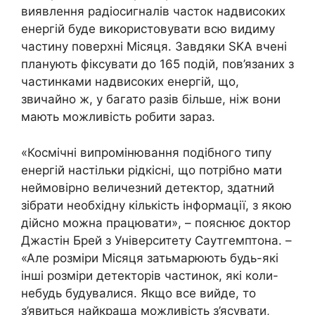
виявлення радіосигналів часток надвисоких
енергій буде використовувати всю видиму
частину поверхні Місяця. Завдяки SKA вчені
планують фіксувати до 165 подій, пов’язаних з
частинками надвисоких енергій, що,
звичайно ж, у багато разів більше, ніж вони
мають можливість робити зараз.
«Космічні випромінювання подібного типу
енергій настільки рідкісні, що потрібно мати
неймовірно величезний детектор, здатний
зібрати необхідну кількість інформації, з якою
дійсно можна працювати», – пояснює доктор
Джастін Брей з Університету Саутгемптона. –
«Але розміри Місяця затьмарюють будь-які
інші розміри детекторів частинок, які коли-
небудь будувалися. Якщо все вийде, то
з’явиться найкраща можливість з’ясувати,