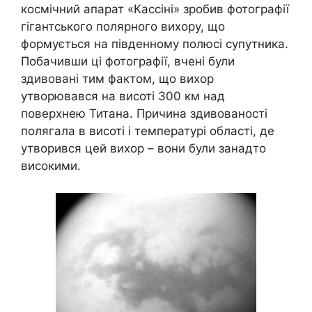
космічний апарат «Кассіні» зробив фотографії
гігантського полярного вихору, що
формується на південному полюсі супутника.
Побачивши ці фотографії, вчені були
здивовані тим фактом, що вихор
утворювався на висоті 300 км над
поверхнею Титана. Причина здивованості
полягала в висоті і температурі області, де
утворився цей вихор – вони були занадто
високими.