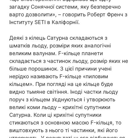
загадку Сонячної системи, яку безперечно
варто дозволити», – говорить Роберт Френч з
Інституту SETI в Каліфорнії.
Деякі з кілець Сатурна складаються з
шматків льоду, розміри яких аналогічні
великим валунам. F-кільце планети
складається з частинок льоду, розмір яких не
більше порошинок. З цієї причини учені
нерідко називають F-кільце «пиловим
кільцем». При погляді на це кільце буде
видно тьмяне світіння. Іноді частки льоду
поруч з кільцем з’єднуються і утворюють
великі коми льоду – крихітні супутники
Сатурна. Коли ці крихітні супутники
стикаються з основною масою F-кільця, то
виштовхують з нього ті частинки, які його
утворюють. У результаті цього відбуваються