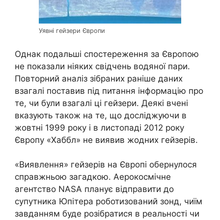
Уявні гейзери Європи
Однак подальші спостереження за Європою
не показали ніяких свідчень водяної пари.
Повторний аналіз зібраних раніше даних
взагалі поставив під питання інформацію про
те, чи були взагалі ці гейзери. Деякі вчені
вказують також на те, що досліджуючи в
жовтні 1999 року і в листопаді 2012 року
Європу «Хаббл» не виявив жодних гейзерів.
«Виявлення» гейзерів на Європі обернулося
справжньою загадкою. Аерокосмічне
агентство NASA планує відправити до
супутника Юпітера роботизований зонд, чиїм
завданням буде розібратися в реальності чи