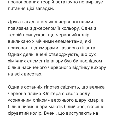
пропонованих теорій остаточно не вирішує
питання цієї загадки.
Друга загадка великої червоної плями
пов’язана з джерелом її кольору. Одна з
теорій припускає, що червоний колір
викликано хімічними елементами, які
приховані під хмарами газового гіганта.
Однак деякі вчені стверджують, що рух
хімічних елементів вгору був би наслідком
більш насиченого червоного відтінку вихору
на всіх висотах.
Одна з останніх гіпотез свідчить, що велика
червона пляма Юпітера є свого роду
«сонячним опіком» верхнього шару хмар, а
більш низькі шари мають білий або, скоріше,
сіруватий колір. Вчені, що виступають на