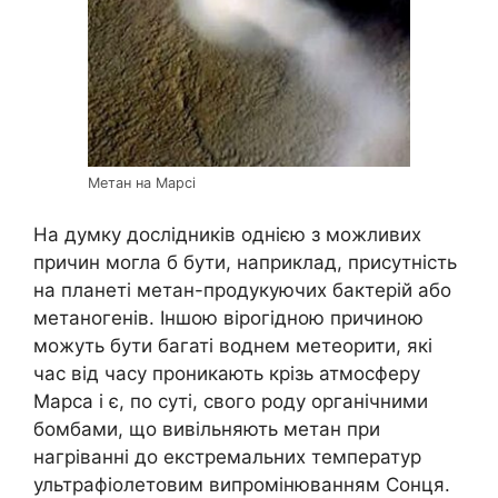
Метан на Марсі
На думку дослідників однією з можливих
причин могла б бути, наприклад, присутність
на планеті метан-продукуючих бактерій або
метаногенів. Іншою вірогідною причиною
можуть бути багаті воднем метеорити, які
час від часу проникають крізь атмосферу
Марса і є, по суті, свого роду органічними
бомбами, що вивільняють метан при
нагріванні до екстремальних температур
ультрафіолетовим випромінюванням Сонця.