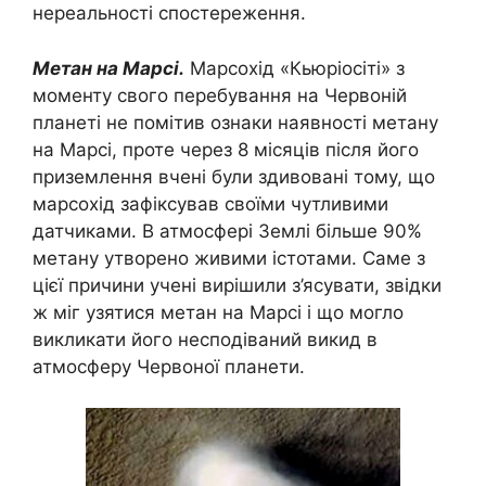
нереальності спостереження.
Метан на Марсі.
Марсохід «Кьюріосіті» з
моменту свого перебування на Червоній
планеті не помітив ознаки наявності метану
на Марсі, проте через 8 місяців після його
приземлення вчені були здивовані тому, що
марсохід зафіксував своїми чутливими
датчиками. В атмосфері Землі більше 90%
метану утворено живими істотами. Саме з
цієї причини учені вирішили з’ясувати, звідки
ж міг узятися метан на Марсі і що могло
викликати його несподіваний викид в
атмосферу Червоної планети.