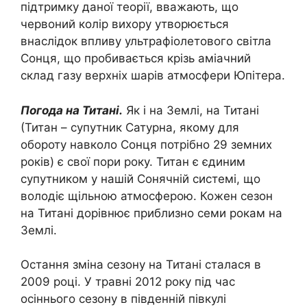
підтримку даної теорії, вважають, що
червоний колір вихору утворюється
внаслідок впливу ультрафіолетового світла
Сонця, що пробивається крізь аміачний
склад газу верхніх шарів атмосфери Юпітера.
Погода на Титані.
Як і на Землі, на Титані
(Титан – супутник Сатурна, якому для
обороту навколо Сонця потрібно 29 земних
років) є свої пори року. Титан є єдиним
супутником у нашій Сонячній системі, що
володіє щільною атмосферою. Кожен сезон
на Титані дорівнює приблизно семи рокам на
Землі.
Остання зміна сезону на Титані сталася в
2009 році. У травні 2012 року під час
осіннього сезону в південній півкулі