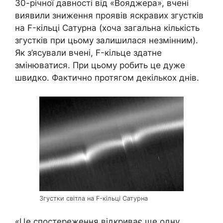
30-річної давності від «Вояджера», вчені
виявили зниження проявів яскравих згустків
на F-кільці Сатурна (хоча загальна кількість
згустків при цьому залишилася незмінним).
Як з’ясували вчені, F-кільце здатне
змінюватися. При цьому робить це дуже
швидко. Фактично протягом декількох днів.
Згустки світла на F-кільці Сатурна
«Це спостереження відкриває ще одну