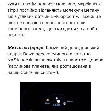
куди він потім подівся: можливо, марсіанські
вітри постійно відганяють молекули метану
від чутливих датчиків «К’юріосіті». І все ж це
ніяк не пояснює певні спостереження
космічного зонда, що знаходиться на орбіті
планети.
Життя на Церері.
Космічний дослідницький
апарат Dawn аерокосмічного агентства
NASA поспішає на зустріч з планетою Церера
(карликова планета, яка розташована в
нашій Сонячній системі).