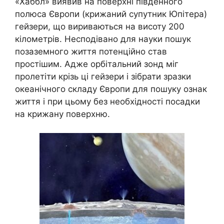
«Хаббл» виявив на поверхні південного
полюса Європи (крижаний супутник Юпітера)
гейзери, що вириваються на висоту 200
кілометрів. Несподівано для науки пошук
позаземного життя потенційно став
простішим. Адже орбітальний зонд міг
пролетіти крізь ці гейзери і зібрати зразки
океанічного складу Європи для пошуку ознак
життя і при цьому без необхідності посадки
на крижану поверхню.