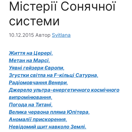
Містерії Сонячної
системи
10.12.2015
Автор
Svitlana
Життя на Церері,
Метан на Марсі,
Уявні гейзери Європи,
Згустки світла на F-кільці Сатурна,
Радіомовчання Венери,
Джерело ультра-енергетичного космічного
випромінювання,
Погода на Титані,
Велика червона пляма Юпітера,
Аномалії прискорення,
Невідомий щит навколо Землі.