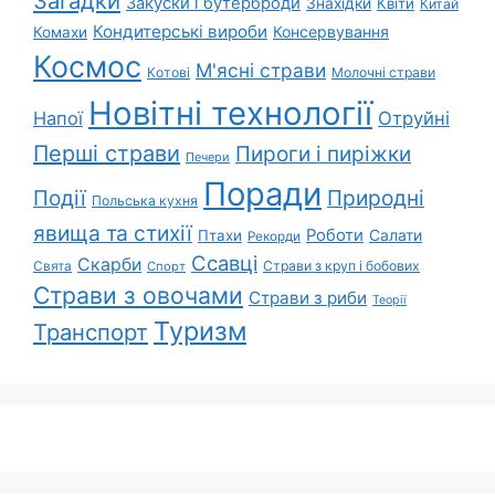
Загадки
Закуски і бутерброди
Знахідки
Квіти
Китай
Кондитерські вироби
Консервування
Комахи
Космос
М'ясні страви
Котові
Молочні страви
Новітні технології
Напої
Отруйні
Перші страви
Пироги і пиріжки
Печери
Поради
Природні
Події
Польська кухня
явища та стихії
Роботи
Салати
Птахи
Рекорди
Ссавці
Скарби
Свята
Страви з круп і бобових
Спорт
Страви з овочами
Страви з риби
Теорії
Туризм
Транспорт