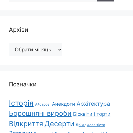
Архіви
Архіви
Позначки
Історія
Архітектура
Анекдоти
Айстрові
Борошняні вироби
Бісквіти і торти
Відкриття
Десерти
Дріжджове тісто