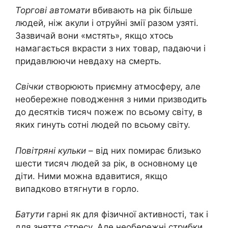
Торгові автомати
вбивають на рік більше
людей, ніж акули і отруйні змії разом узяті.
Зазвичай вони «мстять», якщо хтось
намагається вкрасти з них товар, падаючи і
придавлюючи невдаху на смерть.
Свічки
створюють приємну атмосферу, але
необережне поводження з ними призводить
до десятків тисяч пожеж по всьому світу, в
яких гинуть сотні людей по всьому світу.
Повітряні кульки
– від них помирає близько
шести тисяч людей за рік, в основному це
діти. Ними можна вдавитися, якщо
випадково втягнути в горло.
Батути
гарні як для фізичної активності, так і
для зняття стресу. Але необережні стрибки