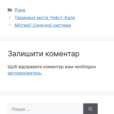
Категорії
Різне
Таємниця міста Чуфут-Кале
Містерії Сонячної системи
Залишити коментар
Щоб відправити коментар вам необхідно
авторизуватись
.
Пошук: