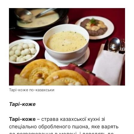
Тарі-коже по-казахськи
Тарі-коже
Тарі-коже
– страва казахської кухні зі
спеціально обробленого пшона, яке варять