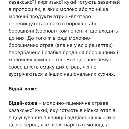
казахської і киргизької кухні готують зазвичай
в пропорціях, в яких молоко або точніше
молочні продукти втричі-вп’ятеро
перевищують за вагою борошно або
борошняні (зернові) компоненти, що входять
до них. До того ж в ряді молочно-
борошняних страв (але не у всіх рецептах)
передбачено і слабке бродіння борошняних і
молочних компонентів. Все це забезпечує
своєрідність смаку цих страв, які не
зустрічаються в інших національних кухнях.
Бідай-коже
Бідай-коже
– молочно-пшенична страва
казахської кухні, яку готують в кілька етапів:
підсушування пшениці і відділення шкірки з
цього зерна, яке після варять в молоці, а