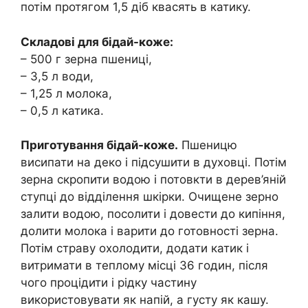
потім протягом 1,5 діб квасять в катику.
Складові для бідай-коже:
– 500 г зерна пшениці,
– 3,5 л води,
– 1,25 л молока,
– 0,5 л катика.
Приготування бідай-коже.
Пшеницю
висипати на деко і підсушити в духовці. Потім
зерна скропити водою і потовкти в дерев’яній
ступці до відділення шкірки. Очищене зерно
залити водою, посолити і довести до кипіння,
долити молока і варити до готовності зерна.
Потім страву охолодити, додати катик і
витримати в теплому місці 36 годин, після
чого процідити і рідку частину
використовувати як напій, а густу як кашу.