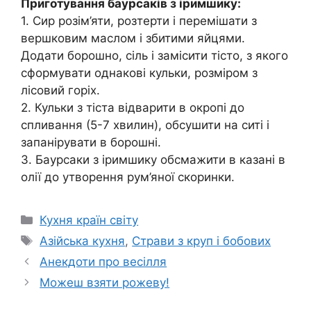
Приготування баурсаків з іримшику:
1. Сир розім’яти, розтерти і перемішати з
вершковим маслом і збитими яйцями.
Додати борошно, сіль і замісити тісто, з якого
сформувати однакові кульки, розміром з
лісовий горіх.
2. Кульки з тіста відварити в окропі до
спливання (5-7 хвилин), обсушити на ситі і
запанірувати в борошні.
3. Баурсаки з іримшику обсмажити в казані в
олії до утворення рум’яної скоринки.
Категорії
Кухня країн світу
Позначки
Азійська кухня
,
Страви з круп і бобових
Анекдоти про весілля
Можеш взяти рожеву!