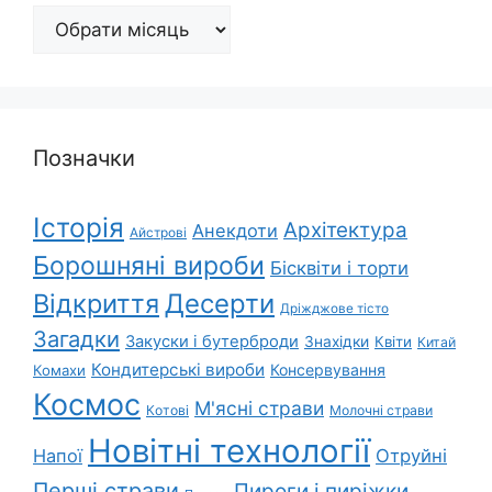
Архіви
Позначки
Історія
Архітектура
Анекдоти
Айстрові
Борошняні вироби
Бісквіти і торти
Відкриття
Десерти
Дріжджове тісто
Загадки
Закуски і бутерброди
Знахідки
Квіти
Китай
Кондитерські вироби
Консервування
Комахи
Космос
М'ясні страви
Котові
Молочні страви
Новітні технології
Напої
Отруйні
Перші страви
Пироги і пиріжки