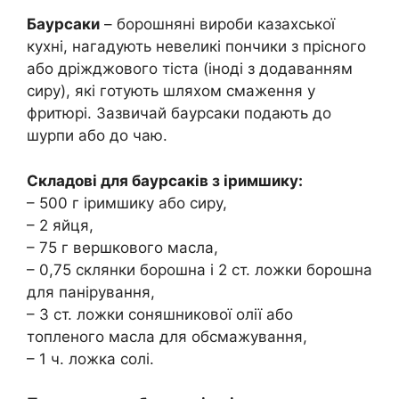
Баурсаки
– борошняні вироби казахської
кухні, нагадують невеликі пончики з прісного
або дріжджового тіста (іноді з додаванням
сиру), які готують шляхом смаження у
фритюрі. Зазвичай баурсаки подають до
шурпи або до чаю.
Складові для баурсаків з іримшику:
– 500 г іримшику або сиру,
– 2 яйця,
– 75 г вершкового масла,
– 0,75 склянки борошна і 2 ст. ложки борошна
для панірування,
– 3 ст. ложки соняшникової олії або
топленого масла для обсмажування,
– 1 ч. ложка солі.