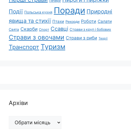
Печери
Поради
Природні
Події
Польська кухня
явища та стихії
Роботи
Салати
Птахи
Рекорди
Ссавці
Скарби
Свята
Страви з круп і бобових
Спорт
Страви з овочами
Страви з риби
Теорії
Туризм
Транспорт
Архіви
Архіви