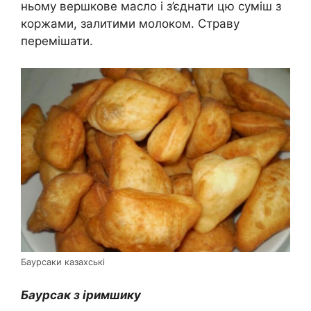
ньому вершкове масло і з’єднати цю суміш з
коржами, залитими молоком. Страву
перемішати.
Баурсаки казахські
Баурсак з іримшику