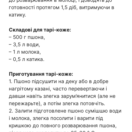
до розварювання в молоці, і доводять до
готовності протягом 1,5 діб, витримуючи в
катику.
Складові для тарі-коже:
– 500 г пшона,
– 3,5 л води,
– 1 л молока,
– 0,5 л катика.
Приготування тарі-коже:
1. Пшоно підсушити на деку або в добре
нагрітому казані, часто перевертаючи і
давши навіть злегка зарум’янитися (але не
пережарьте), а потім злегка потовчіть.
2. Залити підготовлене пшоно сумішшю води
і молока, злегка посолити і варити під
кришкою до повного розварювання пшона,