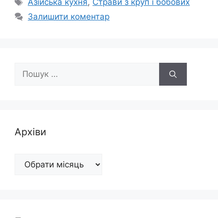
Позначки
Азійська кухня
,
Страви з круп і бобових
Залишити коментар
Пошук:
Архіви
Архіви