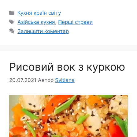
Категорії
Кухня країн світу
Позначки
Азійська кухня
,
Перші страви
Залишити коментар
Рисовий вок з куркою
20.07.2021
Автор
Svitlana