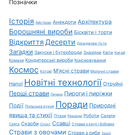
Позначки
Історія
Архітектура
Анекдоти
Айстрові
Борошняні вироби
Бісквіти і торти
Відкриття
Десерти
Дріжджове тісто
Загадки
Закуски і бутерброди
Знахідки
Квіти
Китай
Кондитерські вироби
Консервування
Комахи
Космос
М'ясні страви
Котові
Молочні страви
Новітні технології
Напої
Отруйні
Перші страви
Пироги і пиріжки
Печери
Поради
Природні
Події
Польська кухня
явища та стихії
Роботи
Салати
Птахи
Рекорди
Ссавці
Скарби
Свята
Страви з круп і бобових
Спорт
Страви з овочами
Страви з риби
Теорії