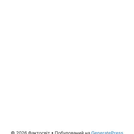
© 2026 Фактосвіт
• Побудований на
GeneratePress