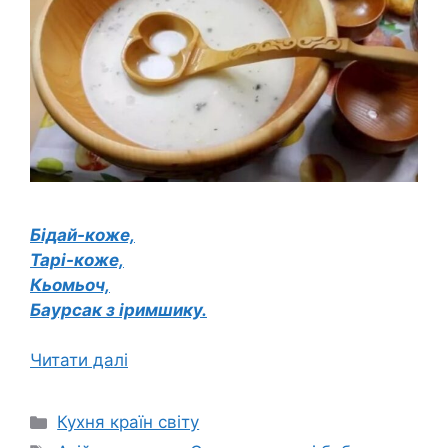
Бідай-коже,
Тарі-коже,
Кьомьоч,
Баурсак з іримшику.
Читати далі
Категорії
Кухня країн світу