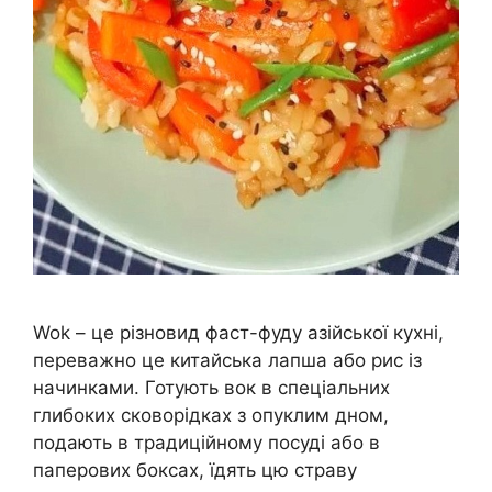
Wok – це різновид фаст-фуду азійської кухні,
переважно це китайська лапша або рис із
начинками. Готують вок в спеціальних
глибоких сковорідках з опуклим дном,
подають в традиційному посуді або в
паперових боксах, їдять цю страву