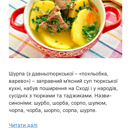
Шурпа (з давньотюркської – «похльобка,
варево») – заправний м’ясний суп тюркської
кухні, набув поширення на Сході і у народів,
сусідніх з тюрками та таджиками. Назви-
синоніми: шурбо, шорба, сорпо, шулюм,
чорпа, чорба, шорпо, сорпа, шурпе.
Читати далі