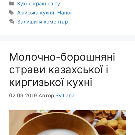
Категорії
Кухня країн світу
Позначки
Азійська кухня
,
Напої
Залишити коментар
Молочно-борошняні
страви казахської і
киргизької кухні
02.09.2019
Автор
Svitlana