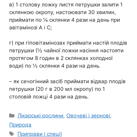
в) 1 столову ложку листя петрушки залити 1
склянкою окропу, настоювати 30 хвилин,
приймати по ¼ склянки 4 рази на день при
авітамінозі A і C;
г) при гіповітамінозах приймати настій плодів
петрушки (½ чайної ложки насіння настояти
протягом 8 годин в 2 склянках холодної
води) по ½ склянки 4 рази на день.
– як сечогінний засіб приймати відвар плодів
петрушки (20 г в 200 мл окропу) по 1
столовій ложці 4 рази на день.
Категорії
Лікарські рослини
,
Овочеві і зернові
,
Природа
Позначки
Приправи і спеції