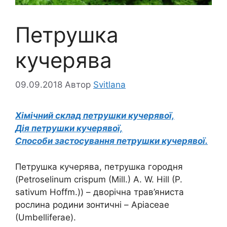
Петрушка
кучерява
09.09.2018
Автор
Svitlana
Хімічний склад петрушки кучерявої,
Дія петрушки кучерявої,
Способи застосування петрушки кучерявої.
Петрушка кучерява, петрушка городня
(Petroselinum crispum (Mill.) A. W. Hill (P.
sativum Hoffm.)) – дворічна трав’яниста
рослина родини зонтичні – Apiaceae
(Umbelliferae).