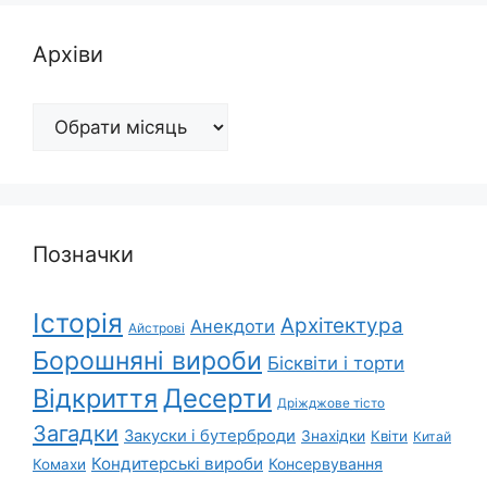
Архіви
Архіви
Позначки
Історія
Архітектура
Анекдоти
Айстрові
Борошняні вироби
Бісквіти і торти
Відкриття
Десерти
Дріжджове тісто
Загадки
Закуски і бутерброди
Знахідки
Квіти
Китай
Кондитерські вироби
Консервування
Комахи