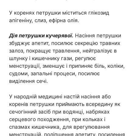
У коренях петрушки міститься глікозид
aпігеніну, слиз, ефірна олія.
Дія петрушки кучерявої.
Насіння петрушки
збуджує апетит, посилює секрецію травних
залоз, покращує травлення, нейтралізує в
шлунку і кишечнику гази, регулює
менструації, зменшує і припиняє біль, коліки,
судоми, запальні процеси, посилює
виділення сечі.
У народній медицині настій насіння або
коренів петрушки приймають всередину як
сечогінний засіб при водянці, набряках
серцевого походження, при кольках і
спазмах кишечника, для врегулювання
менструацій, поліпшення апетиту, посилення