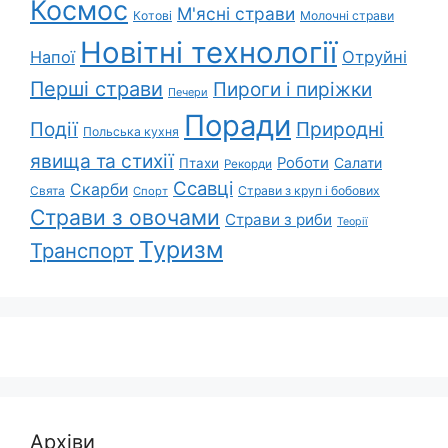
Космос
М'ясні страви
Котові
Молочні страви
Новітні технології
Напої
Отруйні
Перші страви
Пироги і пиріжки
Печери
Поради
Природні
Події
Польська кухня
явища та стихії
Роботи
Салати
Птахи
Рекорди
Ссавці
Скарби
Свята
Страви з круп і бобових
Спорт
Страви з овочами
Страви з риби
Теорії
Туризм
Транспорт
Архіви