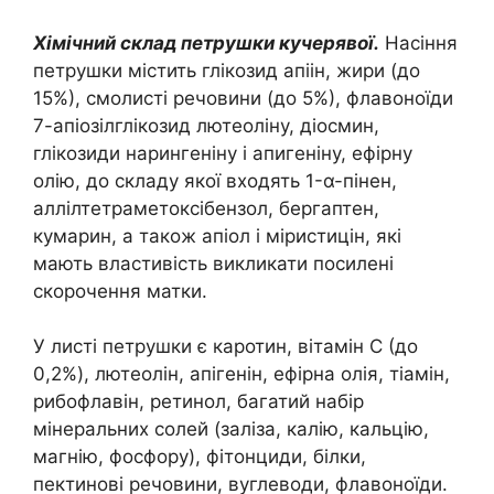
Хімічний склад петрушки кучерявої.
Насіння
петрушки містить глікозид апіін, жири (до
15%), смолисті речовини (до 5%), флавоноїди
7-апіозілглікозид лютеоліну, діосмин,
глікозиди нарингеніну і апигеніну, ефірну
олію, до складу якої входять 1-α-пінен,
аллілтетраметоксібензол, бергаптен,
кумарин, а також апіол і міристицін, які
мають властивість викликати посилені
скорочення матки.
У листі петрушки є каротин, вітамін C (до
0,2%), лютеолін, апігенін, ефірна олія, тіамін,
рибофлавін, ретинол, багатий набір
мінеральних солей (заліза, калію, кальцію,
магнію, фосфору), фітонциди, білки,
пектинові речовини, вуглеводи, флавоноїди.