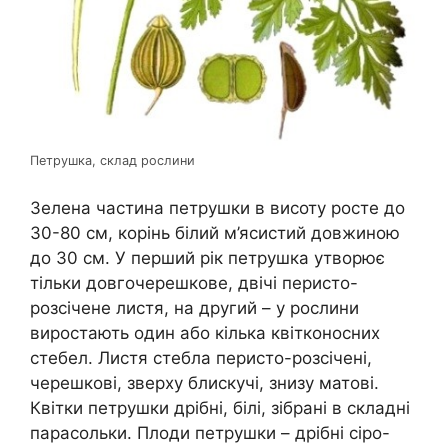
Петрушка, склад рослини
Зелена частина петрушки в висоту росте до
30-80 см, корінь білий м’ясистий довжиною
до 30 см. У перший рік петрушка утворює
тільки довгочерешкове, двічі перисто-
розсічене листя, на другий – у рослини
виростають один або кілька квітконосних
стебел. Листя стебла перисто-розсічені,
черешкові, зверху блискучі, знизу матові.
Квітки петрушки дрібні, білі, зібрані в складні
парасольки. Плоди петрушки – дрібні сіро-