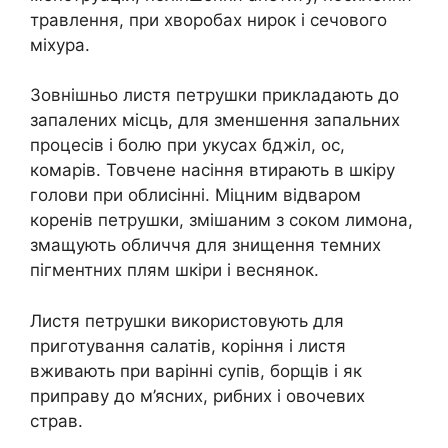
травлення, при хворобах нирок і сечового
міхура.
Зовнішньо листя петрушки прикладають до
запалених місць, для зменшення запальних
процесів і болю при укусах бджіл, ос,
комарів. Товчене насіння втирають в шкіру
голови при облисінні. Міцним відваром
коренів петрушки, змішаним з соком лимона,
змащують обличчя для знищення темних
пігментних плям шкіри і веснянок.
Листя петрушки використовують для
приготування салатів, коріння і листя
вживають при варінні супів, борщів і як
приправу до м’ясних, рибних і овочевих
страв.