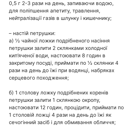
0,5 г 2-3 рази на день, запиваючи водою,
для поліпшення апетиту, травлення,
нейтралізації газів в шлунку і кишечнику;
– настій петрушки:
а) ½ чайної ложки подрібненого насіння
петрушки залити 2 склянками холодної
кип’яченої води, настоювати 8 годин в
закритому посуді, приймати по ½ склянки 4
рази на день до їжі при водянці, набряках
серцевого походження;
б) 1 столову ложку подрібнених коренів
петрушки залити 1 склянкою окропу,
настоювати 12 годин, процідити, приймати по
1 столовій ложці 4 рази на день до їжі як
сечогінний засіб і для обмивання обличчя;