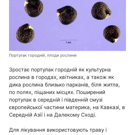
Портулак городній, плоди рослини
Зростає портулак городній як культурна
рослина в городах, квітниках, а також як
дика рослина близько парканів, біля житла,
по полях, піщаних місцях. Поширений
портулак в середній і південній смузі
європейської частини материка, на Кавказі, в
Середній Азії і на Далекому Сході.
Для лікування використовують траву і