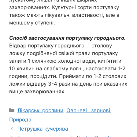
захворюваннях. Культурні сорти портулаку
також мають лікувальні властивості, але в
меншому ступені.
Спосіб застосування портулаку городнього.
Відвар портулаку городнього: 1 столову
ложку подрібненої свіжої трави портулаку
залити 1 склянкою холодної води, кип’ятити
10 хвилин на слабкому вогні, настоювати 1-2
години, процідити. Приймати по 1-2 столових
ложки відвару 3-4 рази на день при вказаних
вище захворюваннях.
Категорії
Лікарські рослини
,
Овочеві і зернові
,
Природа
Петрушка кучерява