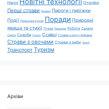
Новітні технології
Напої
Отруйні
Перші страви
Пироги і пиріжки
Печери
Поради
Природні
Події
Польська кухня
явища та стихії
Роботи
Салати
Птахи
Рекорди
Ссавці
Скарби
Свята
Страви з круп і бобових
Спорт
Страви з овочами
Страви з риби
Теорії
Туризм
Транспорт
Архіви