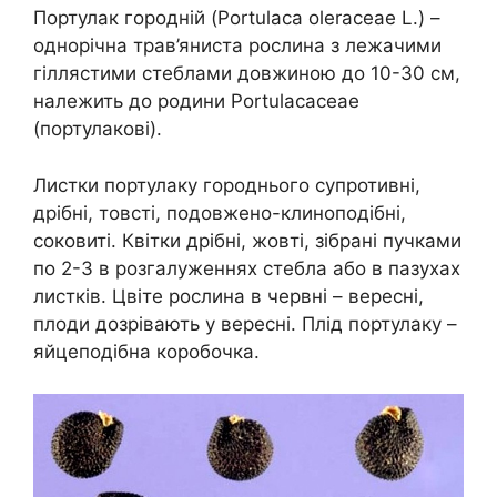
Портулак городній (Portulaca oleraceae L.) –
однорічна трав’яниста рослина з лежачими
гіллястими стеблами довжиною до 10-30 см,
належить до родини Portulacaceae
(портулакові).
Листки портулаку городнього супротивні,
дрібні, товсті, подовжено-клиноподібні,
соковиті. Квітки дрібні, жовті, зібрані пучками
по 2-3 в розгалуженнях стебла або в пазухах
листків. Цвіте рослина в червні – вересні,
плоди дозрівають у вересні. Плід портулаку –
яйцеподібна коробочка.