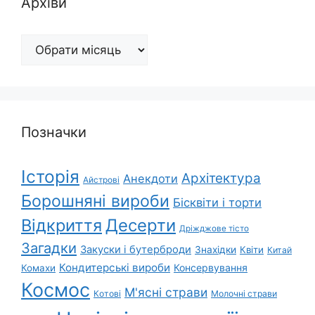
Архіви
Архіви
Позначки
Історія
Архітектура
Анекдоти
Айстрові
Борошняні вироби
Бісквіти і торти
Відкриття
Десерти
Дріжджове тісто
Загадки
Закуски і бутерброди
Знахідки
Квіти
Китай
Кондитерські вироби
Консервування
Комахи
Космос
М'ясні страви
Котові
Молочні страви