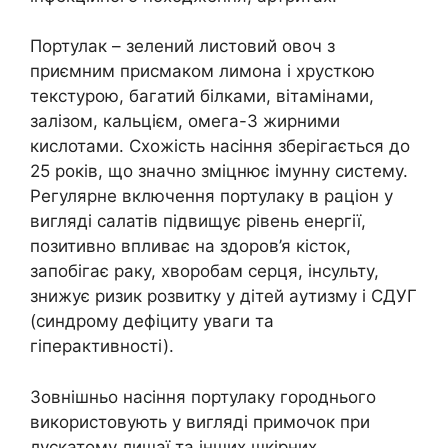
Портулак – зелений листовий овоч з
приємним присмаком лимона і хрусткою
текстурою, багатий білками, вітамінами,
залізом, кальцієм, омега-3 жирними
кислотами. Схожість насіння зберігається до
25 років, що значно зміцнює імунну систему.
Регулярне включення портулаку в раціон у
вигляді салатів підвищує рівень енергії,
позитивно впливає на здоров’я кісток,
запобігає раку, хворобам серця, інсульту,
знижує ризик розвитку у дітей аутизму і СДУГ
(синдрому дефіциту уваги та
гіперактивності).
Зовнішньо насіння портулаку городнього
використовують у вигляді примочок при
лускатому лишаї та інших шкірних