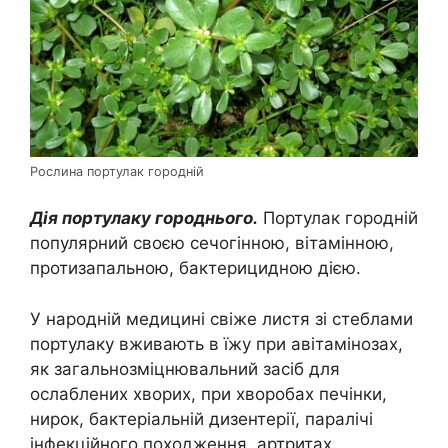
Рослина портулак городній
Дія портулаку городнього.
Портулак городній
популярний своєю сечогінною, вітамінною,
протизапальною, бактерицидною дією.
У народній медицині свіже листя зі стеблами
портулаку вживають в їжу при авітамінозах,
як загальнозміцнювальний засіб для
ослаблених хворих, при хворобах печінки,
нирок, бактеріальній дизентерії, паралічі
інфекційного походження, артритах.