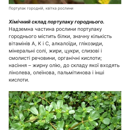
Портулак городній, квітка рослини
Хімічний склад портулаку городнього.
Надземна частина рослини портулаку
городнього містить білки, значну кількість
вітамінів А, K і C, алкалоїди, глікозиди,
мінеральні солі, жири, цукри, слизові і
смолисті речовини, органічні кислоти;
насіння – жирну олію, до складу якої входять
лінолева, олеїнова, пальмітинова і інші
кислоти.