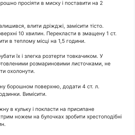
орошно просіяти в миску і поставити на 2
лишився, влити дріжджі, замісити тісто.
ерхні 10 хвилин. Перекласти в змащену 1 ст.
ити в теплому місці на 1,5 години.
бати їх і злегка розтерти товкачиком. У
дготовленими розмариновими листочками, не
ати охолонути.
ну борошном поверхню, додати 4 ст. л.
одзинки. Вимісити.
ожну в кульку і покласти на присипане
стрим ножем на булочках зробити хрестоподібні
ин.