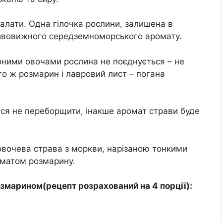
алати. Одна гілочка рослини, залишена в
 дивовижного середземноморського аромату.
оними овочами рослина не поєднується – не
го ж розмарин і лавровий лист – погана
ся не переборщити, інакше аромат страви буде
овочева страва з моркви, нарізаною тонкими
оматом розмарину.
змарином(рецепт розрахований на 4 порції):