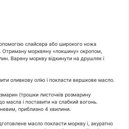
допомогою слайсера або широкого ножа
. Отриману морквяну «локшину» окропом,
лин. Варену моркву відкинути на друшляк і
ити оливкову олію і покласти вершкове масло.
озмарин (трошки листочків розмарину
 до масла і поставити на слабкий вогонь.
чневим, приблизно 4 хвилини.
ідготовлене масло покласти моркву і, акуратно