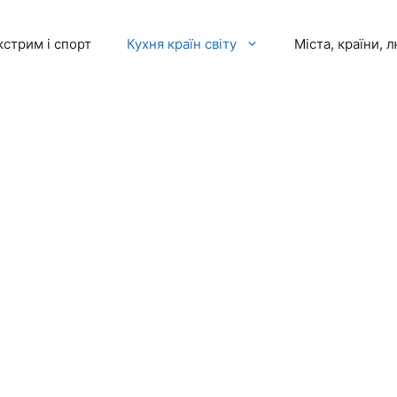
кстрим і спорт
Кухня країн світу
Міста, країни, 