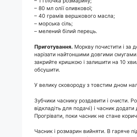
– 1 гілочка розмарину;
– 80 мл олії оливкової;
– 40 грамів вершкового масла;
– морська сіль;
– мелений білий перець.
Приготування.
Моркву почистити і за 
нарізати найтоншими довгими смугами
закрийте кришкою і залишити на 10 хви
обсушити.
У велику сковороду з товстим дном нал
Зубчики часнику роздавити і очисти. Р
відкладіть для подачі) і часник додати
Прогрівати, поки часник не стане кори
Часник і розмарин вийняти. В гаряче п