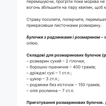
перемішуючи, прогріти поки морква не 
вогонь збільшити на пару хвилин, щоб
Страву посолити, поперчити, перемішати
прикрасивши листочками розмарину.
Булочки з родзинками і розмарином –
олією.
Складові для розмаринових булочок (р
– розмарин сухий – 2 гілочки;
– борошно пшеничне – 400 грамів;
– дріжджі сухі – 1 ст.л.;
– цукор – 3 ст.л.;
– родзинки без кісточок – 150 грамів;
– олія рослинна – 7 ст.л.
Приготування розмаринових булочок.
Д