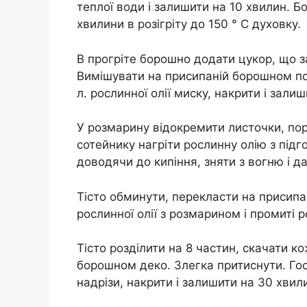
теплої води і залишити на 10 хвилин. Б
хвилини в розігріту до 150 ° С духовку.
В прогріте борошно додати цукор, що за
Вимішувати на присипаній борошном пов
л. рослинної олії миску, накрити і залиш
У розмарину відокремити листочки, пору
сотейнику нагріти рослинну олію з пі
доводячи до кипіння, зняти з вогню і д
Тісто обминути, перекласти на присипа
рослинної олії з розмарином і промиті р
Тісто розділити на 8 частин, скачати к
борошном деко. Злегка притиснути. Го
надрізи, накрити і залишити на 30 хвил