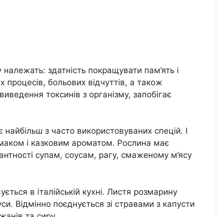
належать: здатність покращувати пам’ять і
 процесів, больових відчуттів, а також
виведення токсинів з організму, запобігає
найбільш з часто використовуваних спецій. І
маком і казковим ароматом. Рослина має
кантності супам, соусам, рагу, смаженому м’ясу
ться в італійській кухні. Листя розмарину
уси. Відмінно поєднується зі стравами з капусти
жанів та сиру.