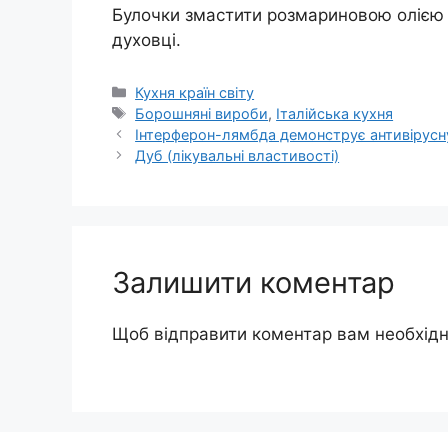
Булочки змастити розмариновою олією і в
духовці.
Категорії
Кухня країн світу
Позначки
Борошняні вироби
,
Італійська кухня
Інтерферон-лямбда демонструє антивірусн
Дуб (лікувальні властивості)
Залишити коментар
Щоб відправити коментар вам необхід