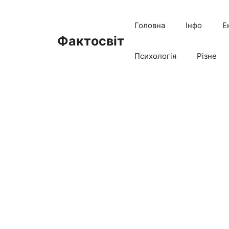
Перейти
до
Головна
Інфо
Е
вмісту
Фактосвіт
Психологія
Різне