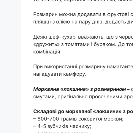
Розмарин можна додавати в фруктові с
пляшці з олією на пару днів, додасть
Деякі шеф-кухарі вважають, що з черв
«дружить» з томатами і буряком. До то
комбінація.
При використанні розмарину намагайте
нагадувати камфору.
Морквяна «локшина» з розмарином –
смугами, оригінально просоченими ар
Складові до морквяної «локшини» з ро
– 600-700 грамів соковитої моркви;
– 4-5 зубчиків часнику;