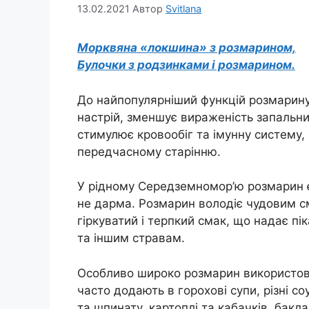
13.02.2021
Автор
Svitlana
Морквяна «локшина» з розмарином,
Булочки з родзинками і розмарином.
До найпопулярніший функцій розмарину 
настрій, зменшує вираженість запальних
стимулює кровообіг та імунну систему, 
передчасному старінню.
У рідному Середземномор’ю розмарин є 
не дарма. Розмарин володіє чудовим с
гіркуватий і терпкий смак, що надає пі
та іншим стравам.
Особливо широко розмарин використовує
часто додають в горохові супи, різні со
та шпинату, картоплі та кабачків, бакла