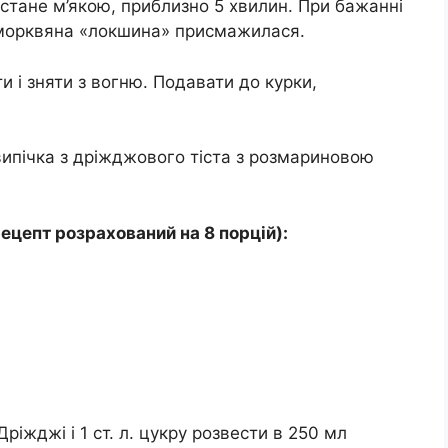
стане м’якою, приблизно 5 хвилин. При бажанні
 морквяна «локшина» присмажилася.
 і зняти з вогню. Подавати до курки,
випічка з дріжджового тіста з розмариновою
ецепт розрахований на 8 порцій):
ріжджі і 1 ст. л. цукру розвести в 250 мл