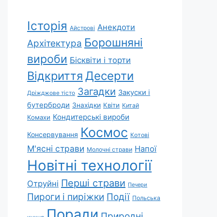
Історія
Анекдоти
Айстрові
Борошняні
Архітектура
вироби
Бісквіти і торти
Відкриття
Десерти
Загадки
Закуски і
Дріжджове тісто
бутерброди
Знахідки
Квіти
Китай
Кондитерські вироби
Комахи
Космос
Консервування
Котові
М'ясні страви
Напої
Молочні страви
Новітні технології
Перші страви
Отруйні
Печери
Пироги і пиріжки
Події
Польська
Поради
Природні