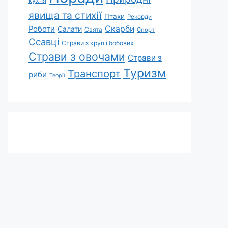
кухня
явища та стихії
Птахи
Рекорди
Скарби
Роботи
Салати
Свята
Спорт
Ссавці
Страви з круп і бобових
Страви з овочами
Страви з
Туризм
Транспорт
риби
Теорії