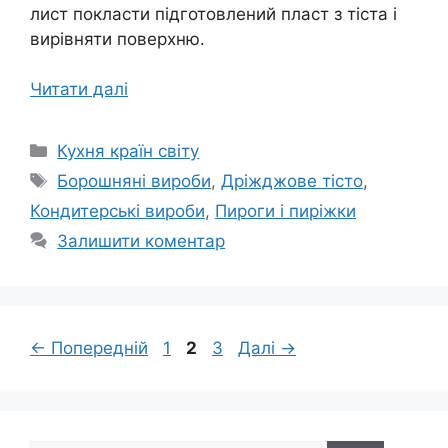
лист покласти підготовлений пласт з тіста і
вирівняти поверхню.
Читати далі
Категорії
Кухня країн світу
Позначки
Борошняні вироби
,
Дріжджове тісто
,
Кондитерські вироби
,
Пироги і пиріжки
Залишити коментар
Сторінка
Сторінка
Сторінка
←
Попередній
1
2
3
Далі
→