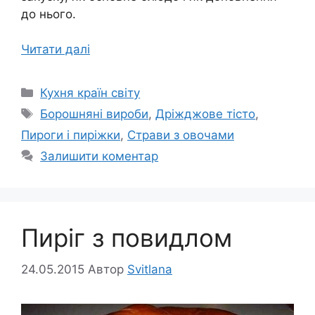
до нього.
Читати далі
Категорії
Кухня країн світу
Позначки
Борошняні вироби
,
Дріжджове тісто
,
Пироги і пиріжки
,
Страви з овочами
Залишити коментар
Пиріг з повидлом
24.05.2015
Автор
Svitlana