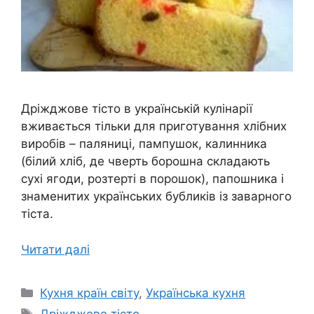
Дріжджове тісто в українській кулінарії
вживається тільки для приготування хлібних
виробів – паляниці, пампушок, калинника
(білий хліб, де чверть борошна складають
сухі ягоди, розтерті в порошок), папошника і
знаменитих українських бубликів із заварного
тіста.
Читати далі
Категорії
Кухня країн світу
,
Українська кухня
Позначки
Дріжджове тісто