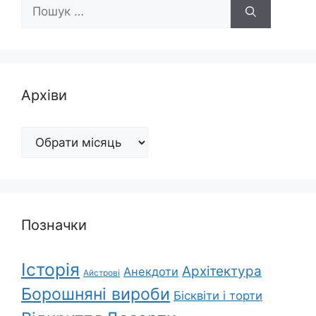
Пошук:
Архіви
Архіви
Позначки
Історія
Архітектура
Анекдоти
Айстрові
Борошняні вироби
Бісквіти і торти