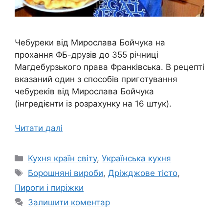
Чебуреки від Мирослава Бойчука на
прохання ФБ-друзів до 355 річниці
Магдебурзького права Франківська. В рецепті
вказаний один з способів приготування
чебуреків від Мирослава Бойчука
(інгредієнти із розрахунку на 16 штук).
Читати далі
Категорії
Кухня країн світу
,
Українська кухня
Позначки
Борошняні вироби
,
Дріжджове тісто
,
Пироги і пиріжки
Залишити коментар