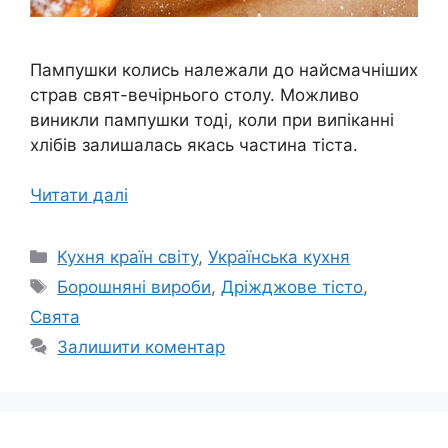
Пампушки колись належали до найсмачніших
страв свят-вечірнього столу. Можливо
виникли пампушки тоді, коли при випіканні
хлібів залишалась якась частина тіста.
Читати далі
Категорії
Кухня країн світу
,
Українська кухня
Позначки
Борошняні вироби
,
Дріжджове тісто
,
Свята
Залишити коментар