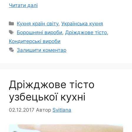
Читати далі
Категорії
Кухня країн світу
,
Українська кухня
Позначки
Борошняні вироби
,
Дріжджове тісто
,
Кондитерські вироби
Залишити коментар
Дріжджове тісто
узбецької кухні
02.12.2017
Автор
Svitlana