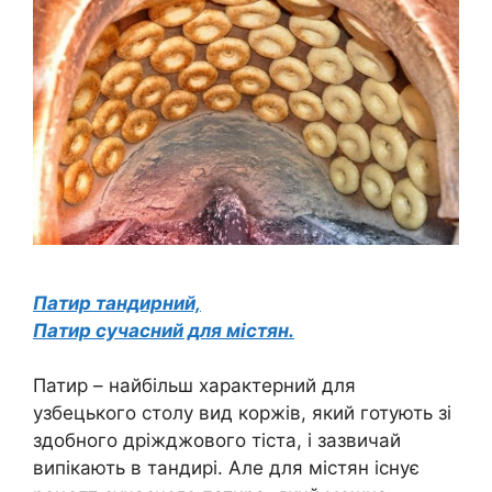
Патир тандирний,
Патир сучасний для містян.
Патир – найбільш характерний для
узбецького столу вид коржів, який готують зі
здобного дріжджового тіста, і зазвичай
випікають в тандирі. Але для містян існує