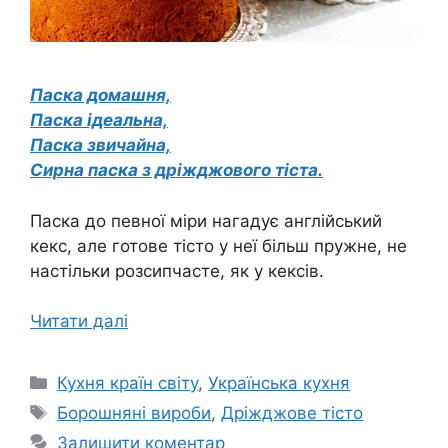
Паска домашня,
Паска ідеальна,
Паска звичайна,
Сирна паска з дріжджового тіста.
Паска до певної міри нагадує англійський
кекс, але готове тісто у неї більш пружне, не
настільки розсипчасте, як у кексів.
Читати далі
Категорії
Кухня країн світу
,
Українська кухня
Позначки
Борошняні вироби
,
Дріжджове тісто
Залишити коментар