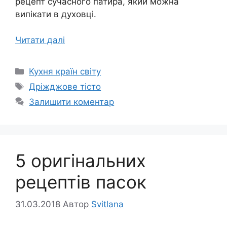
рецепт сучасного патира, який можна
випікати в духовці.
Читати далі
Категорії
Кухня країн світу
Позначки
Дріжджове тісто
Залишити коментар
5 оригінальних
рецептів пасок
31.03.2018
Автор
Svitlana