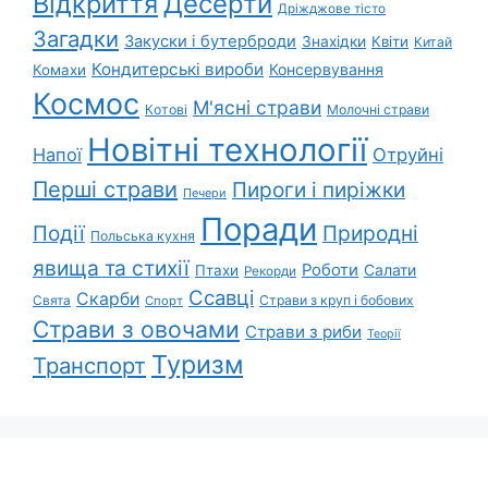
Відкриття
Десерти
Дріжджове тісто
Загадки
Закуски і бутерброди
Знахідки
Квіти
Китай
Кондитерські вироби
Консервування
Комахи
Космос
М'ясні страви
Котові
Молочні страви
Новітні технології
Напої
Отруйні
Перші страви
Пироги і пиріжки
Печери
Поради
Природні
Події
Польська кухня
явища та стихії
Роботи
Салати
Птахи
Рекорди
Ссавці
Скарби
Свята
Страви з круп і бобових
Спорт
Страви з овочами
Страви з риби
Теорії
Туризм
Транспорт