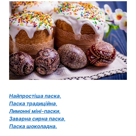
Найпростіша паска,
Паска традиційна,
Лимонні міні-паски,
Заварна сирна паска,
Паска шоколадна.