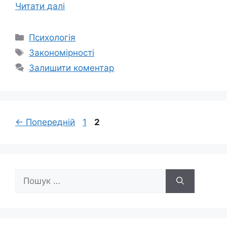
Читати далі
Категорії
Психологія
Позначки
Закономірності
Залишити коментар
Сторінка
Сторінка
←
Попередній
1
2
Пошук: