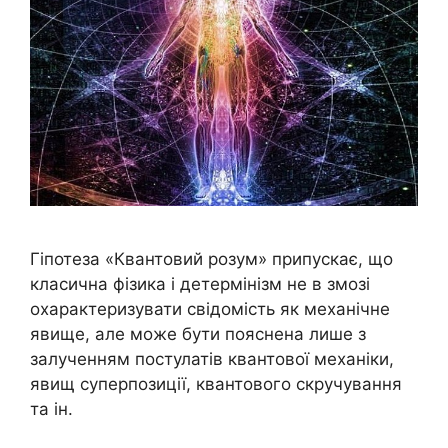
Гіпотеза «Квантовий розум» припускає, що
класична фізика і детермінізм не в змозі
охарактеризувати свідомість як механічне
явище, але може бути пояснена лише з
залученням постулатів квантової механіки,
явищ суперпозиції, квантового скручування
та ін.