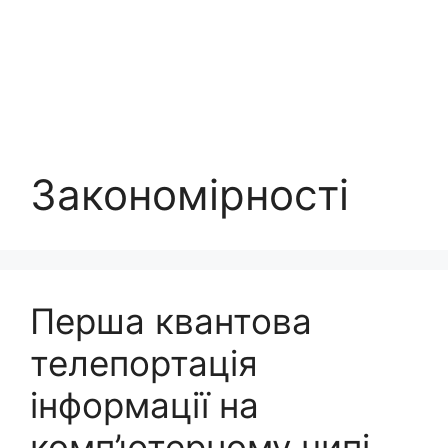
Закономірності
Перша квантова
телепортація
інформації на
комп’ютерному чипі