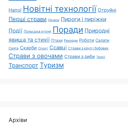
Новітні технології
Напої
Отруйні
Перші страви
Пироги і пиріжки
Печери
Поради
Природні
Події
Польська кухня
явища та стихії
Роботи
Салати
Птахи
Рекорди
Ссавці
Скарби
Свята
Страви з круп і бобових
Спорт
Страви з овочами
Страви з риби
Теорії
Туризм
Транспорт
Архіви