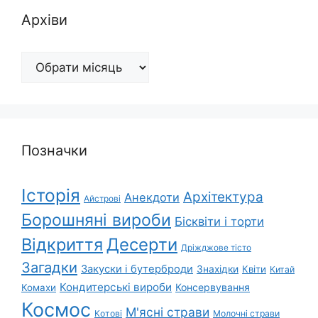
Архіви
Архіви
Позначки
Історія
Архітектура
Анекдоти
Айстрові
Борошняні вироби
Бісквіти і торти
Відкриття
Десерти
Дріжджове тісто
Загадки
Закуски і бутерброди
Знахідки
Квіти
Китай
Кондитерські вироби
Консервування
Комахи
Космос
М'ясні страви
Котові
Молочні страви