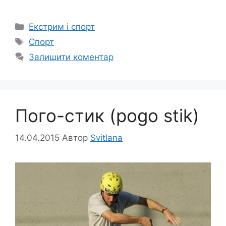
Категорії
Екстрим і спорт
Позначки
Спорт
Залишити коментар
Пого-стик (pogo stik)
14.04.2015
Автор
Svitlana