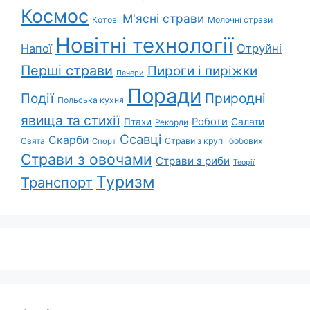
Космос
М'ясні страви
Котові
Молочні страви
Новітні технології
Напої
Отруйні
Перші страви
Пироги і пиріжки
Печери
Поради
Природні
Події
Польська кухня
явища та стихії
Роботи
Салати
Птахи
Рекорди
Ссавці
Скарби
Свята
Страви з круп і бобових
Спорт
Страви з овочами
Страви з риби
Теорії
Туризм
Транспорт