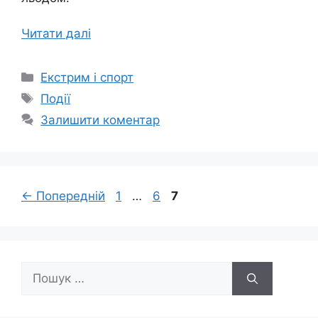
Читати далі
Категорії
Екстрим і спорт
Позначки
Події
Залишити коментар
Сторінка
Сторінка
Сторінка
←
Попередній
1
…
6
7
Пошук: