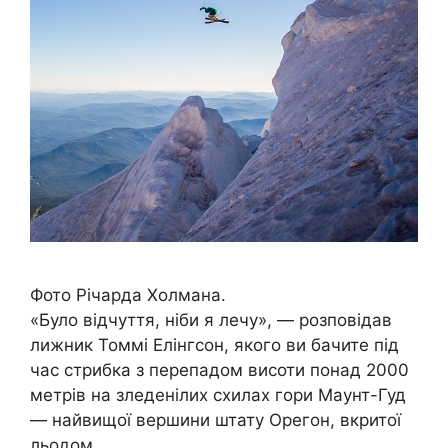
Фото Річарда Холмана.
«Було відчуття, ніби я лечу», — розповідав
лижник Томмі Елінгсон, якого ви бачите під
час стрибка з перепадом висоти понад 2000
метрів на зледенілих схилах гори Маунт-Гуд
— найвищої вершини штату Орегон, вкритої
льодом.