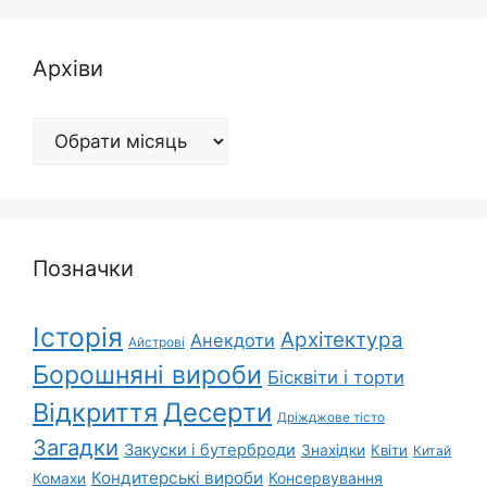
Архіви
Архіви
Позначки
Історія
Архітектура
Анекдоти
Айстрові
Борошняні вироби
Бісквіти і торти
Відкриття
Десерти
Дріжджове тісто
Загадки
Закуски і бутерброди
Знахідки
Квіти
Китай
Кондитерські вироби
Консервування
Комахи